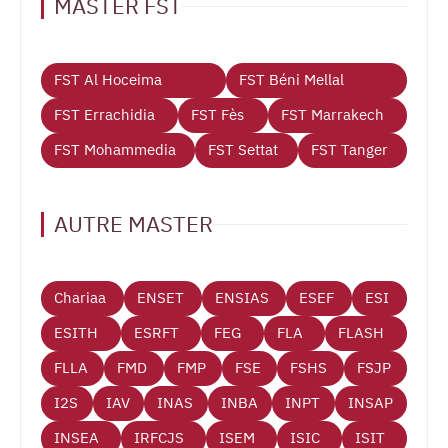
MASTER FST
FST Al Hoceima
FST Béni Mellal
FST Errachidia
FST Fès
FST Marrakech
FST Mohammedia
FST Settat
FST Tanger
AUTRE MASTER
Chariaa
ENSET
ENSIAS
ESEF
ESI
ESITH
ESRFT
FEG
FLA
FLASH
FLLA
FMD
FMP
FSE
FSHS
FSJP
I2S
IAV
INAS
INBA
INPT
INSAP
INSEA
IRFCJS
ISEM
ISIC
ISIT