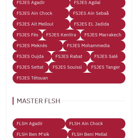
FSJES Agadir
FSJES Agdal
FSJES Ain Chock
FSJES Ain Sebaâ
FSJES Ait Melloul
FSJES EL Jadida
FSJES Fès
FSJES Kenitra
FSJES Marrakech
FSJES Meknès
FSJES Mohammedia
FSJES Oujda
FSJES Rabat
FSJES Salé
FSJES Settat
FSJES Souissi
FSJES Tanger
FSJES Tétouan
MASTER FLSH
FLSH Agadir
FLSH Ain Chock
FLSH Ben M'sik
FLSH Beni Mellal