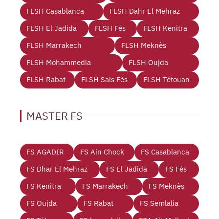
FLSH Casablanca
FLSH Dahr El Mehraz
FLSH El Jadida
FLSH Fès
FLSH Kenitra
FLSH Marrakech
FLSH Meknès
FLSH Mohammedia
FLSH Oujda
FLSH Rabat
FLSH Sais Fès
FLSH Tétouan
MASTER FS
FS AGADIR
FS Ain Chock
FS Casablanca
FS Dhar El Mehraz
FS El Jadida
FS Fès
FS Kenitra
FS Marrakech
FS Meknès
FS Oujda
FS Rabat
FS Semlalia