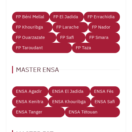
FP Béni Mellal
FP El Jadida
FP Errachidia
FP Khouribga
FP Larache
FP Nador
FP Ouarzazate
FP Safi
FP Smara
FP Taroudant
FP Taza
MASTER ENSA
ENSA Agadir
ENSA El Jadida
ENSA Fès
ENSA Kenitra
ENSA Khouribga
ENSA Safi
ENSA Tanger
ENSA Tétouan