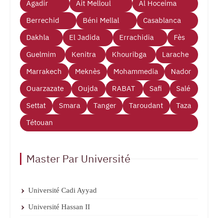
Agadir
Ait Melloul
Al Hoceima
Berrechid
Béni Mellal
Casablanca
Dakhla
El Jadida
Errachidia
Fès
Guelmim
Kenitra
Khouribga
Larache
Marrakech
Meknès
Mohammedia
Nador
Ouarzazate
Oujda
RABAT
Safi
Salé
Settat
Smara
Tanger
Taroudant
Taza
Tétouan
Master Par Université
Université Cadi Ayyad
Université Hassan II