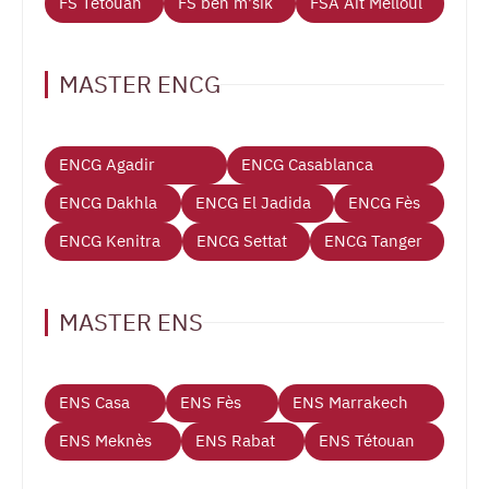
FS Tétouan
FS ben m'sik
FSA Ait Melloul
MASTER ENCG
ENCG Agadir
ENCG Casablanca
ENCG Dakhla
ENCG El Jadida
ENCG Fès
ENCG Kenitra
ENCG Settat
ENCG Tanger
MASTER ENS
ENS Casa
ENS Fès
ENS Marrakech
ENS Meknès
ENS Rabat
ENS Tétouan