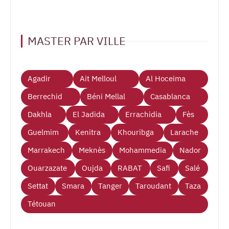
MASTER PAR VILLE
Agadir
Ait Melloul
Al Hoceima
Berrechid
Béni Mellal
Casablanca
Dakhla
El Jadida
Errachidia
Fès
Guelmim
Kenitra
Khouribga
Larache
Marrakech
Meknès
Mohammedia
Nador
Ouarzazate
Oujda
RABAT
Safi
Salé
Settat
Smara
Tanger
Taroudant
Taza
Tétouan