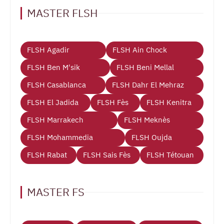
MASTER FLSH
FLSH Agadir
FLSH Ain Chock
FLSH Ben M'sik
FLSH Beni Mellal
FLSH Casablanca
FLSH Dahr El Mehraz
FLSH El Jadida
FLSH Fès
FLSH Kenitra
FLSH Marrakech
FLSH Meknès
FLSH Mohammedia
FLSH Oujda
FLSH Rabat
FLSH Sais Fès
FLSH Tétouan
MASTER FS