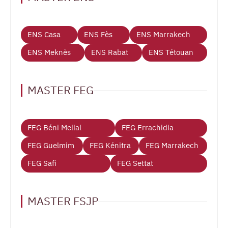
ENS Casa
ENS Fès
ENS Marrakech
ENS Meknès
ENS Rabat
ENS Tétouan
MASTER FEG
FEG Béni Mellal
FEG Errachidia
FEG Guelmim
FEG Kénitra
FEG Marrakech
FEG Safi
FEG Settat
MASTER FSJP