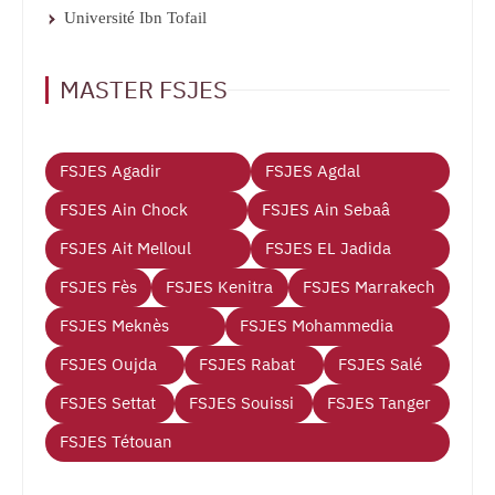
Université Ibn Tofail
MASTER FSJES
FSJES Agadir
FSJES Agdal
FSJES Ain Chock
FSJES Ain Sebaâ
FSJES Ait Melloul
FSJES EL Jadida
FSJES Fès
FSJES Kenitra
FSJES Marrakech
FSJES Meknès
FSJES Mohammedia
FSJES Oujda
FSJES Rabat
FSJES Salé
FSJES Settat
FSJES Souissi
FSJES Tanger
FSJES Tétouan