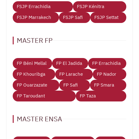
FSJP Errachidia
FSJP Kénitra
FSJP Marrakech
FSJP Safi
FSJP Settat
MASTER FP
FP Béni Mellal
FP El Jadida
FP Errachidia
FP Khouribga
FP Larache
FP Nador
FP Ouarzazate
FP Safi
FP Smara
FP Taroudant
FP Taza
MASTER ENSA