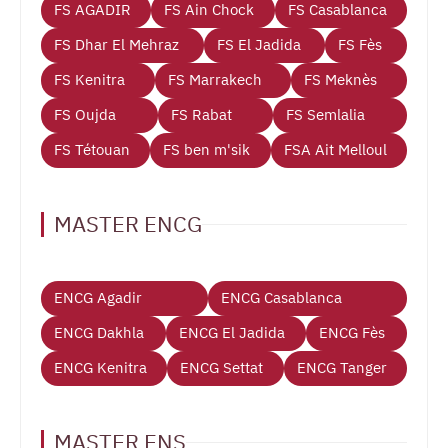
FS AGADIR
FS Ain Chock
FS Casablanca
FS Dhar El Mehraz
FS El Jadida
FS Fès
FS Kenitra
FS Marrakech
FS Meknès
FS Oujda
FS Rabat
FS Semlalia
FS Tétouan
FS ben m'sik
FSA Ait Melloul
MASTER ENCG
ENCG Agadir
ENCG Casablanca
ENCG Dakhla
ENCG El Jadida
ENCG Fès
ENCG Kenitra
ENCG Settat
ENCG Tanger
MASTER ENS