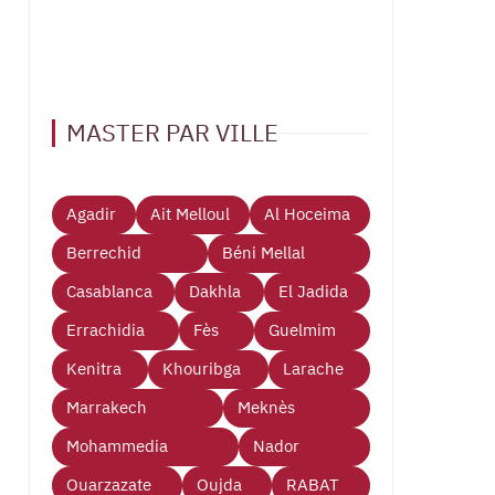
MASTER PAR VILLE
Agadir
Ait Melloul
Al Hoceima
Berrechid
Béni Mellal
Casablanca
Dakhla
El Jadida
Errachidia
Fès
Guelmim
Kenitra
Khouribga
Larache
Marrakech
Meknès
Mohammedia
Nador
Ouarzazate
Oujda
RABAT