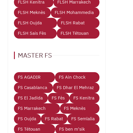
FLSH Kenitra
FLSH Marrakech
FLSH Meknès
FLSH Mohammedia
FLSH Oujda
FLSH Rabat
FLSH Sais Fès
FLSH Tétouan
MASTER FS
FS AGADIR
FS Ain Chock
FS Casablanca
FS Dhar El Mehraz
FS El Jadida
FS Fès
FS Kenitra
FS Marrakech
FS Meknès
FS Oujda
FS Rabat
FS Semlalia
FS Tétouan
FS ben m'sik