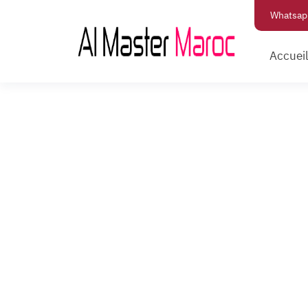
Whatsap
Accuei