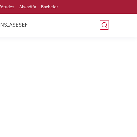
'études
Alwadifa
Bachelor
ENSIAS
ESEF