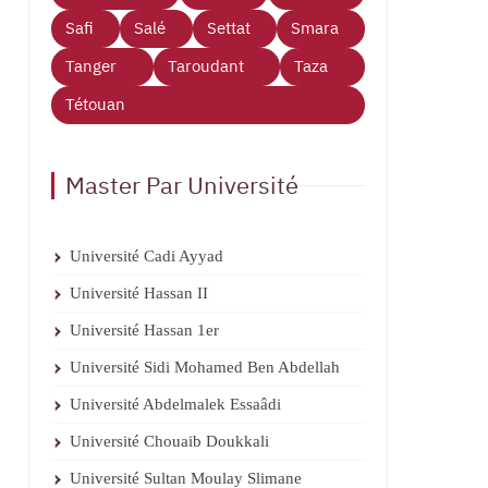
Safi
Salé
Settat
Smara
Tanger
Taroudant
Taza
Tétouan
Master Par Université
Université Cadi Ayyad
Université Hassan II
Université Hassan 1er
Université Sidi Mohamed Ben Abdellah
Université Abdelmalek Essaâdi
Université Chouaib Doukkali
Université Sultan Moulay Slimane