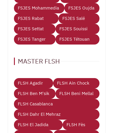
FSJES Mohammedia
FSJES Oujda
FSJES Rabat
FSJES Salé
FSJES Settat
FSJES Souissi
FSJES Tanger
FSJES Tétouan
MASTER FLSH
FLSH Agadir
FLSH Ain Chock
FLSH Ben M'sik
FLSH Beni Mellal
FLSH Casablanca
FLSH Dahr El Mehraz
FLSH El Jadida
FLSH Fès