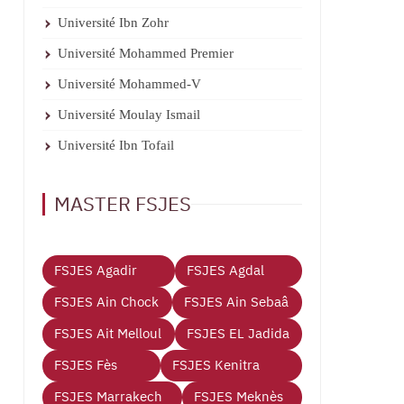
Université Ibn Zohr
Université Mohammed Premier
Université Mohammed-V
Université Moulay Ismail
Université Ibn Tofail
MASTER FSJES
FSJES Agadir
FSJES Agdal
FSJES Ain Chock
FSJES Ain Sebaâ
FSJES Ait Melloul
FSJES EL Jadida
FSJES Fès
FSJES Kenitra
FSJES Marrakech
FSJES Meknès