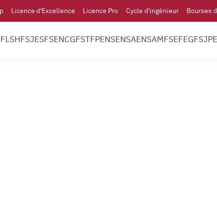
p
Licence d'Excellence
Licence Pro
Cycle d'ingénieur
Bourses d
l
FLSH
FSJES
FS
ENCG
FST
FP
ENS
ENSA
ENSAM
FSE
FEG
FSJP