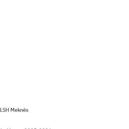
FLSH
Meknès