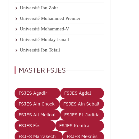
Université Ibn Zohr
Université Mohammed Premier
Université Mohammed-V
Université Moulay Ismail
Université Ibn Tofail
MASTER FSJES
FSJES Agadir
FSJES Agdal
FSJES Ain Chock
FSJES Ain Sebaâ
FSJES Ait Melloul
FSJES EL Jadida
FSJES Fès
FSJES Kenitra
FSJES Marrakech
FSJES Meknès