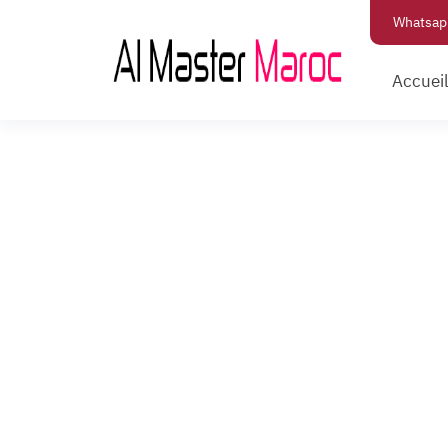
Whatsap
Accuei