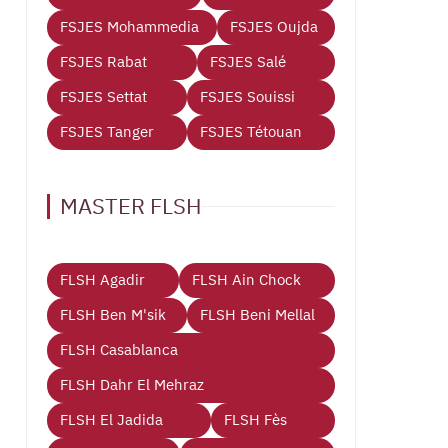
FSJES Mohammedia
FSJES Oujda
FSJES Rabat
FSJES Salé
FSJES Settat
FSJES Souissi
FSJES Tanger
FSJES Tétouan
MASTER FLSH
FLSH Agadir
FLSH Ain Chock
FLSH Ben M'sik
FLSH Beni Mellal
FLSH Casablanca
FLSH Dahr El Mehraz
FLSH El Jadida
FLSH Fès