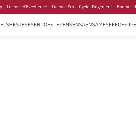
p
Licence d'Excellence
Licence Pro
Cycle d'ingénieur
Bourses d
l
FLSH
FSJES
FS
ENCG
FST
FP
ENS
ENSA
ENSAM
FSE
FEG
FSJP