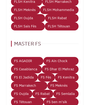
FLSH Kenitra
FLSH Marrakech
FLSH Meknès
FLSH Mohammedia
FLSH Oujda
FLSH Rabat
FLSH Sais Fès
FLSH Tétouan
MASTER FS
FS AGADIR
FS Ain Chock
FS Casablanca
FS Dhar El Mehraz
FS El Jadida
FS Fès
FS Kenitra
FS Marrakech
FS Meknès
FS Oujda
FS Rabat
FS Semlalia
FS Tétouan
FS ben m'sik