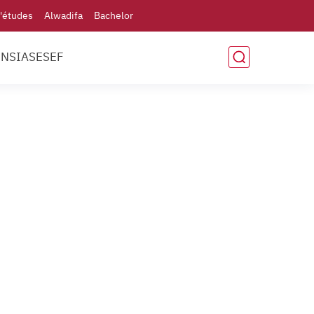
'études
Alwadifa
Bachelor
ENSIAS
ESEF