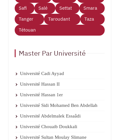
Safi
Salé
Settat
Smara
Tanger
Taroudant
Taza
Tétouan
Master Par Université
Université Cadi Ayyad
Université Hassan II
Université Hassan 1er
Université Sidi Mohamed Ben Abdellah
Université Abdelmalek Essaâdi
Université Chouaib Doukkali
Université Sultan Moulay Slimane