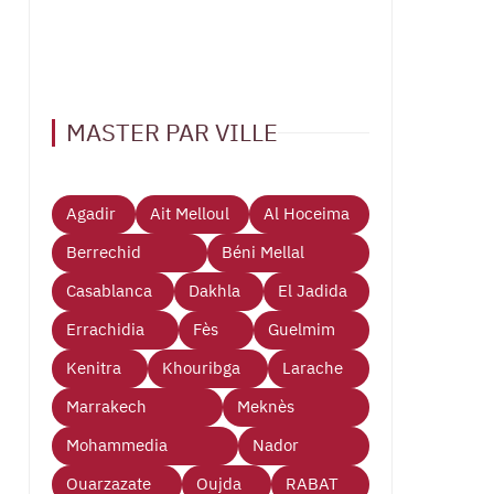
MASTER PAR VILLE
Agadir
Ait Melloul
Al Hoceima
Berrechid
Béni Mellal
Casablanca
Dakhla
El Jadida
Errachidia
Fès
Guelmim
Kenitra
Khouribga
Larache
Marrakech
Meknès
Mohammedia
Nador
Ouarzazate
Oujda
RABAT