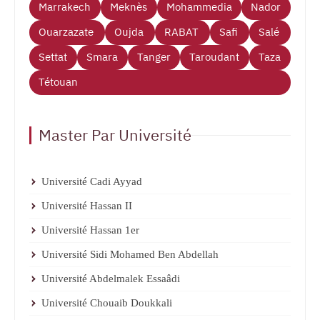
Marrakech
Meknès
Mohammedia
Nador
Ouarzazate
Oujda
RABAT
Safi
Salé
Settat
Smara
Tanger
Taroudant
Taza
Tétouan
Master Par Université
Université Cadi Ayyad
Université Hassan II
Université Hassan 1er
Université Sidi Mohamed Ben Abdellah
Université Abdelmalek Essaâdi
Université Chouaib Doukkali