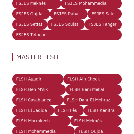
FSJES Meknès
FSJES Mohammedia
FSJES Oujda
FSJES Rabat
FSJES Salé
FSJES Settat
FSJES Souissi
FSJES Tanger
FSJES Tétouan
MASTER FLSH
FLSH Agadir
FLSH Ain Chock
FLSH Ben M'sik
FLSH Beni Mellal
FLSH Casablanca
FLSH Dahr El Mehraz
FLSH El Jadida
FLSH Fès
FLSH Kenitra
FLSH Marrakech
FLSH Meknès
FLSH Mohammedia
FLSH Oujda