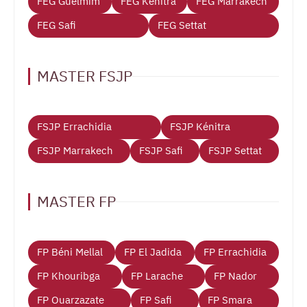
FEG Guelmim
FEG Kénitra
FEG Marrakech
FEG Safi
FEG Settat
MASTER FSJP
FSJP Errachidia
FSJP Kénitra
FSJP Marrakech
FSJP Safi
FSJP Settat
MASTER FP
FP Béni Mellal
FP El Jadida
FP Errachidia
FP Khouribga
FP Larache
FP Nador
FP Ouarzazate
FP Safi
FP Smara