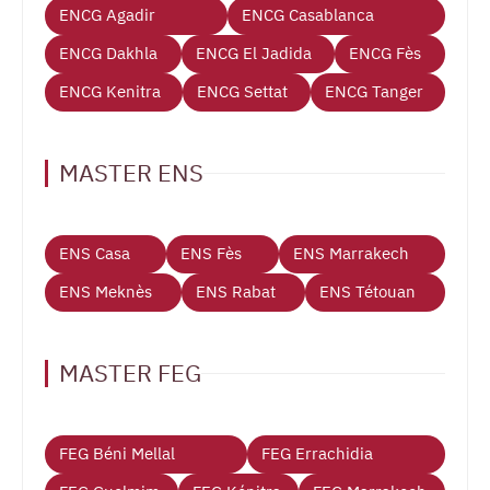
ENCG Agadir
ENCG Casablanca
ENCG Dakhla
ENCG El Jadida
ENCG Fès
ENCG Kenitra
ENCG Settat
ENCG Tanger
MASTER ENS
ENS Casa
ENS Fès
ENS Marrakech
ENS Meknès
ENS Rabat
ENS Tétouan
MASTER FEG
FEG Béni Mellal
FEG Errachidia