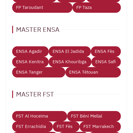
FP Taroudant
FP Taza
MASTER ENSA
ENSA Agadir
ENSA El Jadida
ENSA Fès
ENSA Kenitra
ENSA Khouribga
ENSA Safi
ENSA Tanger
ENSA Tétouan
MASTER FST
FST Al Hoceima
FST Béni Mellal
FST Errachidia
FST Fès
FST Marrakech