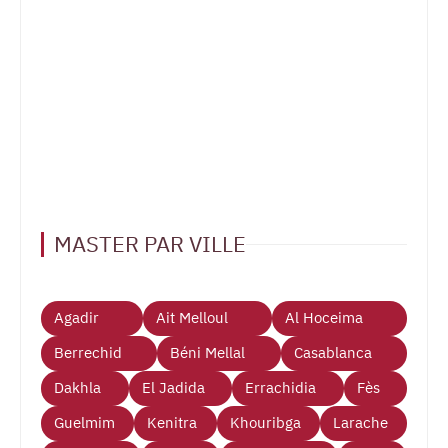
MASTER PAR VILLE
Agadir
Ait Melloul
Al Hoceima
Berrechid
Béni Mellal
Casablanca
Dakhla
El Jadida
Errachidia
Fès
Guelmim
Kenitra
Khouribga
Larache