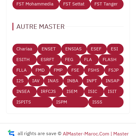
FST Mohammedia
FST Settat
FST Tanger
AUTRE MASTER
Chariaa
ENSET
ENSIAS
ESEF
ESI
ESITH
ESRFT
FEG
FLA
FLASH
FLLA
FMD
FMP
FSE
FSHS
FSJP
I2S
IAV
INAS
INBA
INPT
INSAP
INSEA
IRFCJS
ISEM
ISIC
ISIT
ISPITS
ISPM
ISSS
all rights are save ©
AlMaster-Maroc.Com | Master