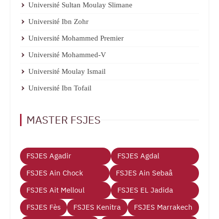
Université Sultan Moulay Slimane
Université Ibn Zohr
Université Mohammed Premier
Université Mohammed-V
Université Moulay Ismail
Université Ibn Tofail
MASTER FSJES
FSJES Agadir
FSJES Agdal
FSJES Ain Chock
FSJES Ain Sebaâ
FSJES Ait Melloul
FSJES EL Jadida
FSJES Fès
FSJES Kenitra
FSJES Marrakech