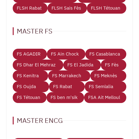
FLSH Rabat
FLSH Sais Fès
FLSH Tétouan
MASTER FS
FS AGADIR
FS Ain Chock
FS Casablanca
FS Dhar El Mehraz
FS El Jadida
FS Fès
FS Kenitra
FS Marrakech
FS Meknès
FS Oujda
FS Rabat
FS Semlalia
FS Tétouan
FS ben m'sik
FSA Ait Melloul
MASTER ENCG