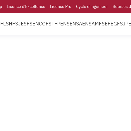
p
Licence d'Excellence
Licence Pro
Cycle d'ingénieur
Bourses d
l
FLSH
FSJES
FS
ENCG
FST
FP
ENS
ENSA
ENSAM
FSE
FEG
FSJP