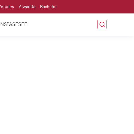
'études
Alwadifa
Bachelor
ENSIAS
ESEF