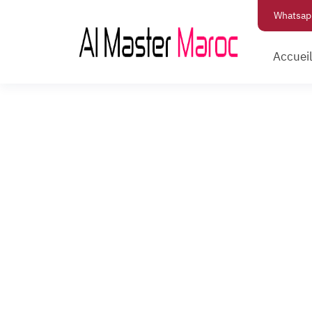
Whatsap
Accuei