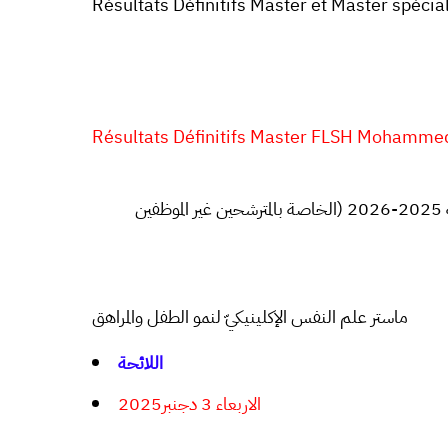
Résultats Définitifs Master et Master spéci
Résultats Définitifs Master FLSH Mohamm
لوائح المترشحين المقبولين للتسجيل في الماسترات برسم السنة الجامعية 2025-2026 (الخاصة بالمترشحين غير الموظفين
ماستر علم النفس الإكلينيكيّ لنمو الطفل والمراهق
اللائحة
الاربعاء 3 دجنبر2025