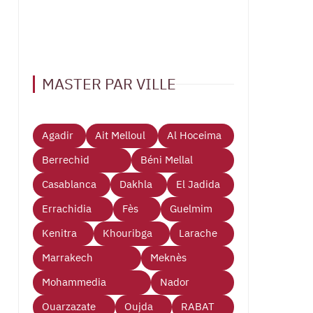
MASTER PAR VILLE
Agadir
Ait Melloul
Al Hoceima
Berrechid
Béni Mellal
Casablanca
Dakhla
El Jadida
Errachidia
Fès
Guelmim
Kenitra
Khouribga
Larache
Marrakech
Meknès
Mohammedia
Nador
Ouarzazate
Oujda
RABAT