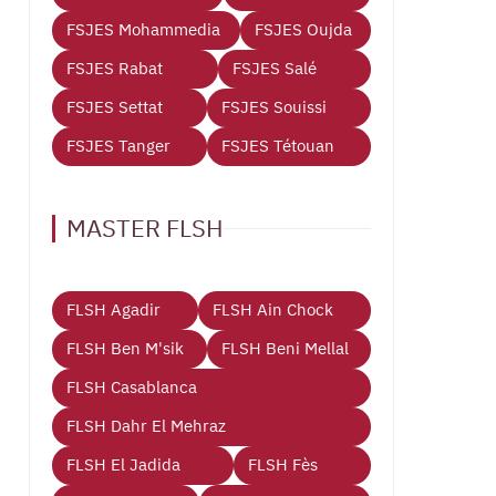
FSJES Mohammedia
FSJES Oujda
FSJES Rabat
FSJES Salé
FSJES Settat
FSJES Souissi
FSJES Tanger
FSJES Tétouan
MASTER FLSH
FLSH Agadir
FLSH Ain Chock
FLSH Ben M'sik
FLSH Beni Mellal
FLSH Casablanca
FLSH Dahr El Mehraz
FLSH El Jadida
FLSH Fès