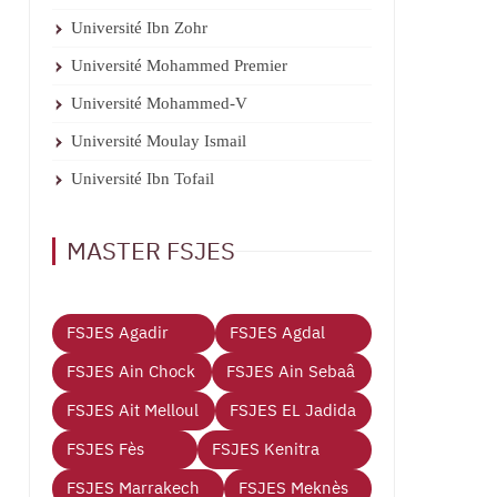
Université Ibn Zohr
Université Mohammed Premier
Université Mohammed-V
Université Moulay Ismail
Université Ibn Tofail
MASTER FSJES
FSJES Agadir
FSJES Agdal
FSJES Ain Chock
FSJES Ain Sebaâ
FSJES Ait Melloul
FSJES EL Jadida
FSJES Fès
FSJES Kenitra
FSJES Marrakech
FSJES Meknès