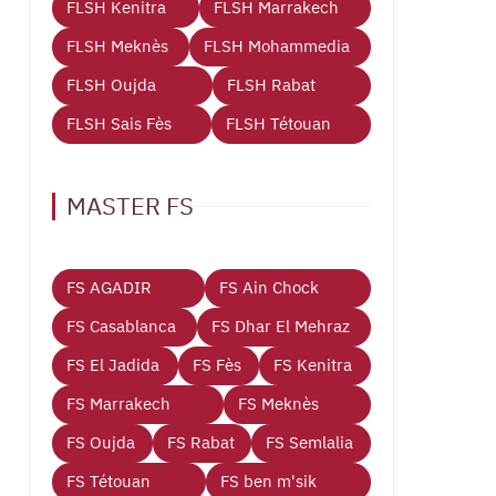
FLSH Kenitra
FLSH Marrakech
FLSH Meknès
FLSH Mohammedia
FLSH Oujda
FLSH Rabat
FLSH Sais Fès
FLSH Tétouan
MASTER FS
FS AGADIR
FS Ain Chock
FS Casablanca
FS Dhar El Mehraz
FS El Jadida
FS Fès
FS Kenitra
FS Marrakech
FS Meknès
FS Oujda
FS Rabat
FS Semlalia
FS Tétouan
FS ben m'sik