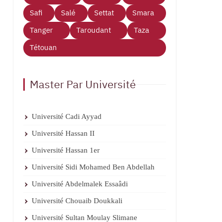
Safi
Salé
Settat
Smara
Tanger
Taroudant
Taza
Tétouan
Master Par Université
Université Cadi Ayyad
Université Hassan II
Université Hassan 1er
Université Sidi Mohamed Ben Abdellah
Université Abdelmalek Essaâdi
Université Chouaib Doukkali
Université Sultan Moulay Slimane