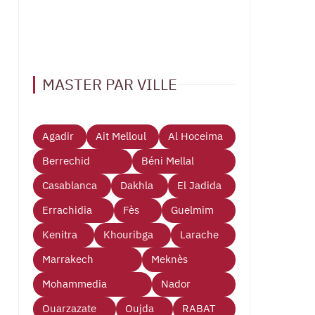
MASTER PAR VILLE
Agadir
Ait Melloul
Al Hoceima
Berrechid
Béni Mellal
Casablanca
Dakhla
El Jadida
Errachidia
Fès
Guelmim
Kenitra
Khouribga
Larache
Marrakech
Meknès
Mohammedia
Nador
Ouarzazate
Oujda
RABAT