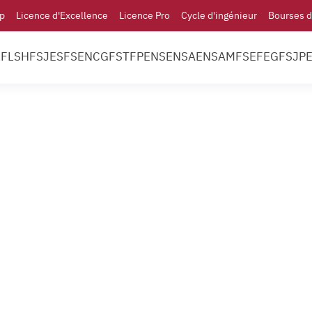
p
Licence d'Excellence
Licence Pro
Cycle d'ingénieur
Bourses d
l
FLSH
FSJES
FS
ENCG
FST
FP
ENS
ENSA
ENSAM
FSE
FEG
FSJP