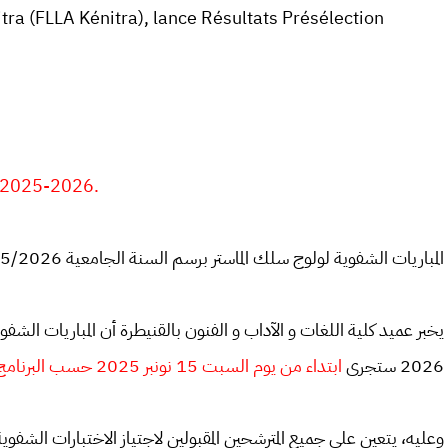
itra (FLLA Kénitra), lance Résultats Présélection
a 2025-2026.
المباريات الشفوية لولوج سلك الماستر برسم السنة الجامعية 2025/2026
2026 ستجرى
ابتداء من يوم السبت 15 نونبر 2025 حسب البرنامج أسفله.
وعليه، يتعين على جميع المترشحين المقبولين لاجتياز الاختبارات الش،