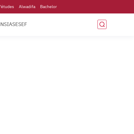
'études
Alwadifa
Bachelor
ENSIAS
ESEF