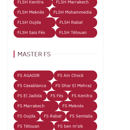
FLSH Kenitra
FLSH Marrakech
FLSH Meknès
FLSH Mohammedia
FLSH Oujda
FLSH Rabat
FLSH Sais Fès
FLSH Tétouan
MASTER FS
FS AGADIR
FS Ain Chock
FS Casablanca
FS Dhar El Mehraz
FS El Jadida
FS Fès
FS Kenitra
FS Marrakech
FS Meknès
FS Oujda
FS Rabat
FS Semlalia
FS Tétouan
FS ben m'sik