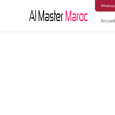
Whatsap
Accuei