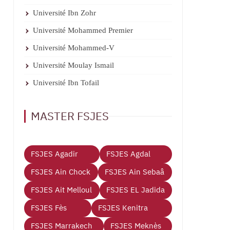
Université Ibn Zohr
Université Mohammed Premier
Université Mohammed-V
Université Moulay Ismail
Université Ibn Tofail
MASTER FSJES
FSJES Agadir
FSJES Agdal
FSJES Ain Chock
FSJES Ain Sebaâ
FSJES Ait Melloul
FSJES EL Jadida
FSJES Fès
FSJES Kenitra
FSJES Marrakech
FSJES Meknès