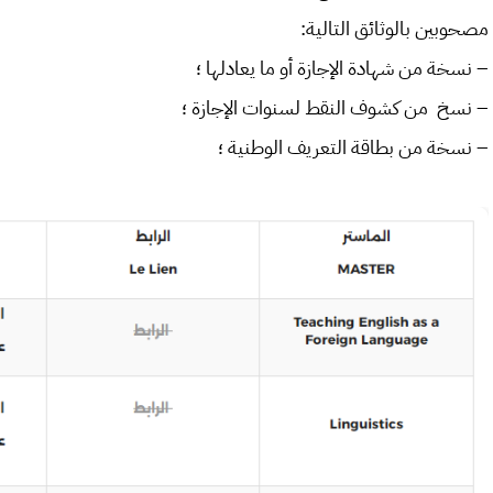
مصحوبين بالوثائق التالية:
– نسخة من شهادة الإجازة أو ما يعادلها ؛
– نسخ من كشوف النقط لسنوات الإجازة ؛
– نسخة من بطاقة التعريف الوطنية ؛