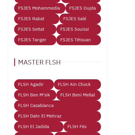
FSJES Mohammedia
FSJES Oujda
FSJES Rabat
FSJES Salé
FSJES Settat
FSJES Souissi
FSJES Tanger
FSJES Tétouan
MASTER FLSH
FLSH Agadir
FLSH Ain Chock
FLSH Ben M'sik
FLSH Beni Mellal
FLSH Casablanca
FLSH Dahr El Mehraz
FLSH El Jadida
FLSH Fès