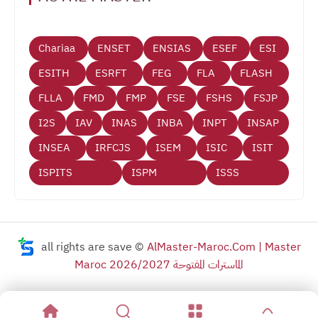
Chariaa
ENSET
ENSIAS
ESEF
ESI
ESITH
ESRFT
FEG
FLA
FLASH
FLLA
FMD
FMP
FSE
FSHS
FSJP
I2S
IAV
INAS
INBA
INPT
INSAP
INSEA
IRFCJS
ISEM
ISIC
ISIT
ISPITS
ISPM
ISSS
all rights are save ©
AlMaster-Maroc.Com | Master
Maroc 2026/2027 الماسترات المفتوحة