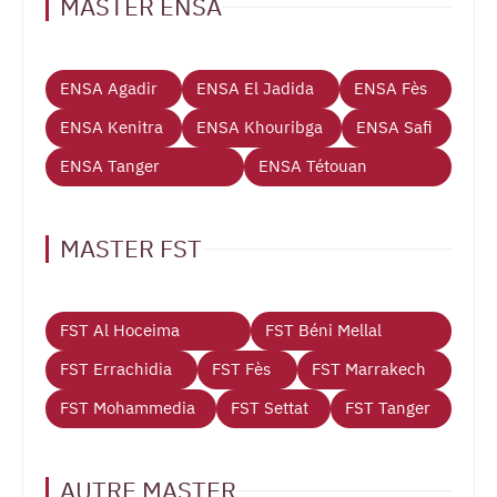
MASTER ENSA
ENSA Agadir
ENSA El Jadida
ENSA Fès
ENSA Kenitra
ENSA Khouribga
ENSA Safi
ENSA Tanger
ENSA Tétouan
MASTER FST
FST Al Hoceima
FST Béni Mellal
FST Errachidia
FST Fès
FST Marrakech
FST Mohammedia
FST Settat
FST Tanger
AUTRE MASTER