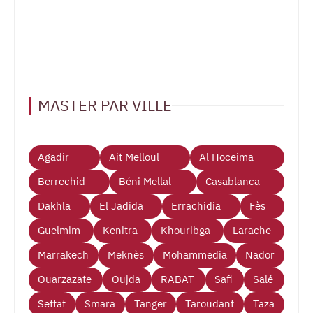
MASTER PAR VILLE
Agadir
Ait Melloul
Al Hoceima
Berrechid
Béni Mellal
Casablanca
Dakhla
El Jadida
Errachidia
Fès
Guelmim
Kenitra
Khouribga
Larache
Marrakech
Meknès
Mohammedia
Nador
Ouarzazate
Oujda
RABAT
Safi
Salé
Settat
Smara
Tanger
Taroudant
Taza