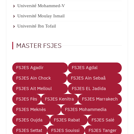
Université Mohammed-V
Université Moulay Ismail
Université Ibn Tofail
MASTER FSJES
FSJES Agadir
FSJES Agdal
FSJES Ain Chock
FSJES Ain Sebaâ
FSJES Ait Melloul
FSJES EL Jadida
FSJES Fès
FSJES Kenitra
FSJES Marrakech
FSJES Meknès
FSJES Mohammedia
FSJES Oujda
FSJES Rabat
FSJES Salé
FSJES Settat
FSJES Souissi
FSJES Tanger