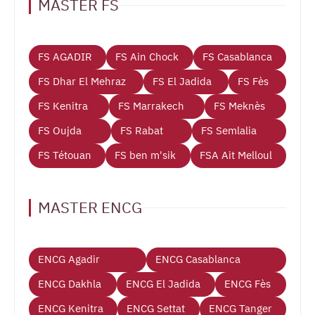
MASTER FS
FS AGADIR
FS Ain Chock
FS Casablanca
FS Dhar El Mehraz
FS El Jadida
FS Fès
FS Kenitra
FS Marrakech
FS Meknès
FS Oujda
FS Rabat
FS Semlalia
FS Tétouan
FS ben m'sik
FSA Ait Melloul
MASTER ENCG
ENCG Agadir
ENCG Casablanca
ENCG Dakhla
ENCG El Jadida
ENCG Fès
ENCG Kenitra
ENCG Settat
ENCG Tanger