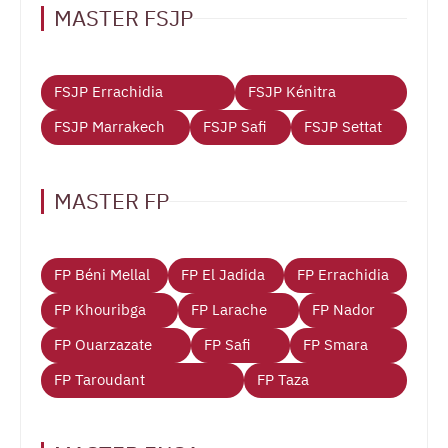
MASTER FSJP
FSJP Errachidia
FSJP Kénitra
FSJP Marrakech
FSJP Safi
FSJP Settat
MASTER FP
FP Béni Mellal
FP El Jadida
FP Errachidia
FP Khouribga
FP Larache
FP Nador
FP Ouarzazate
FP Safi
FP Smara
FP Taroudant
FP Taza