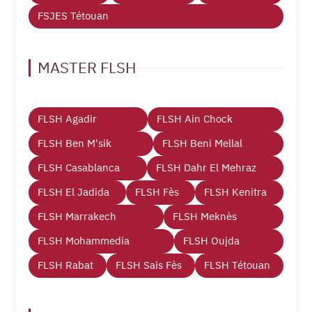
FSJES Tétouan
MASTER FLSH
FLSH Agadir
FLSH Ain Chock
FLSH Ben M'sik
FLSH Beni Mellal
FLSH Casablanca
FLSH Dahr El Mehraz
FLSH El Jadida
FLSH Fès
FLSH Kenitra
FLSH Marrakech
FLSH Meknès
FLSH Mohammedia
FLSH Oujda
FLSH Rabat
FLSH Sais Fès
FLSH Tétouan