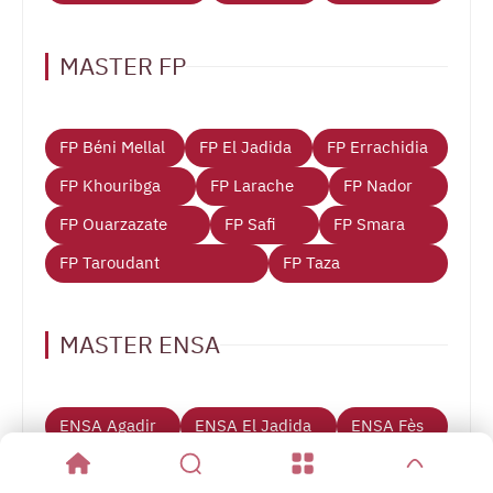
MASTER FP
FP Béni Mellal
FP El Jadida
FP Errachidia
FP Khouribga
FP Larache
FP Nador
FP Ouarzazate
FP Safi
FP Smara
FP Taroudant
FP Taza
MASTER ENSA
ENSA Agadir
ENSA El Jadida
ENSA Fès
ENSA Kenitra
ENSA Khouribga
ENSA Safi