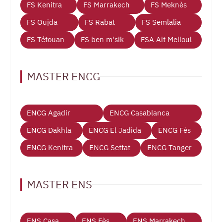
FS Kenitra
FS Marrakech
FS Meknès
FS Oujda
FS Rabat
FS Semlalia
FS Tétouan
FS ben m'sik
FSA Ait Melloul
MASTER ENCG
ENCG Agadir
ENCG Casablanca
ENCG Dakhla
ENCG El Jadida
ENCG Fès
ENCG Kenitra
ENCG Settat
ENCG Tanger
MASTER ENS
ENS Casa
ENS Fès
ENS Marrakech