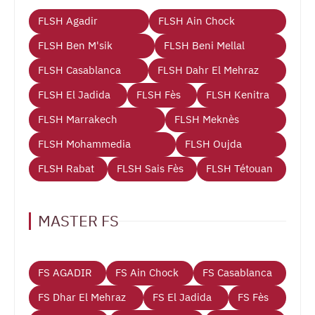
FLSH Agadir
FLSH Ain Chock
FLSH Ben M'sik
FLSH Beni Mellal
FLSH Casablanca
FLSH Dahr El Mehraz
FLSH El Jadida
FLSH Fès
FLSH Kenitra
FLSH Marrakech
FLSH Meknès
FLSH Mohammedia
FLSH Oujda
FLSH Rabat
FLSH Sais Fès
FLSH Tétouan
MASTER FS
FS AGADIR
FS Ain Chock
FS Casablanca
FS Dhar El Mehraz
FS El Jadida
FS Fès