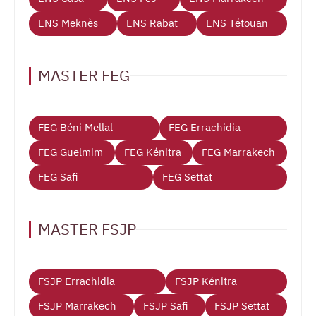
ENS Meknès
ENS Rabat
ENS Tétouan
MASTER FEG
FEG Béni Mellal
FEG Errachidia
FEG Guelmim
FEG Kénitra
FEG Marrakech
FEG Safi
FEG Settat
MASTER FSJP
FSJP Errachidia
FSJP Kénitra
FSJP Marrakech
FSJP Safi
FSJP Settat