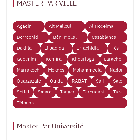
MASTER PAR VILLE
Agadir
Ait Melloul
Al Hoceima
Berrechid
Béni Mellal
Casablanca
Dakhla
El Jadida
Errachidia
Fès
Guelmim
Kenitra
Khouribga
Larache
Marrakech
Meknès
Mohammedia
Nador
Ouarzazate
Oujda
RABAT
Safi
Salé
Settat
Smara
Tanger
Taroudant
Taza
Tétouan
Master Par Université