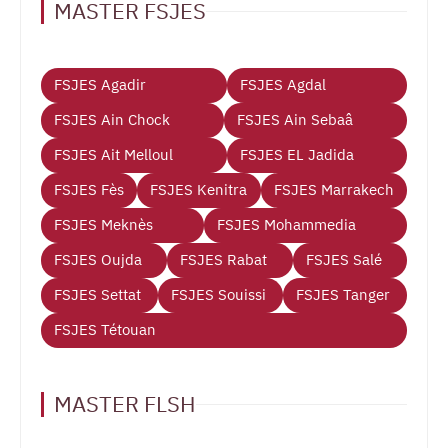
MASTER FSJES
FSJES Agadir
FSJES Agdal
FSJES Ain Chock
FSJES Ain Sebaâ
FSJES Ait Melloul
FSJES EL Jadida
FSJES Fès
FSJES Kenitra
FSJES Marrakech
FSJES Meknès
FSJES Mohammedia
FSJES Oujda
FSJES Rabat
FSJES Salé
FSJES Settat
FSJES Souissi
FSJES Tanger
FSJES Tétouan
MASTER FLSH