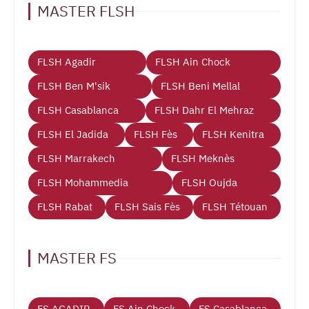
MASTER FLSH
FLSH Agadir
FLSH Ain Chock
FLSH Ben M'sik
FLSH Beni Mellal
FLSH Casablanca
FLSH Dahr El Mehraz
FLSH El Jadida
FLSH Fès
FLSH Kenitra
FLSH Marrakech
FLSH Meknès
FLSH Mohammedia
FLSH Oujda
FLSH Rabat
FLSH Sais Fès
FLSH Tétouan
MASTER FS
FS AGADIR
FS Ain Chock
FS Casablanca