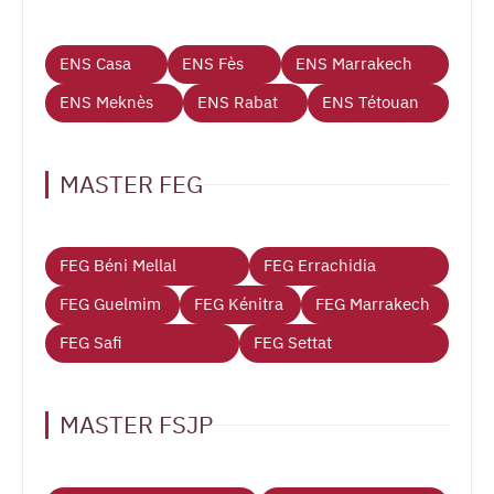
ENS Casa
ENS Fès
ENS Marrakech
ENS Meknès
ENS Rabat
ENS Tétouan
MASTER FEG
FEG Béni Mellal
FEG Errachidia
FEG Guelmim
FEG Kénitra
FEG Marrakech
FEG Safi
FEG Settat
MASTER FSJP