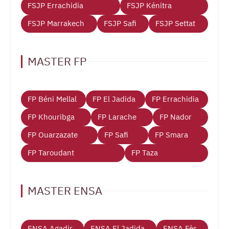
FSJP Errachidia
FSJP Kénitra
FSJP Marrakech
FSJP Safi
FSJP Settat
MASTER FP
FP Béni Mellal
FP El Jadida
FP Errachidia
FP Khouribga
FP Larache
FP Nador
FP Ouarzazate
FP Safi
FP Smara
FP Taroudant
FP Taza
MASTER ENSA
ENSA Agadir
ENSA El Jadida
ENSA Fès