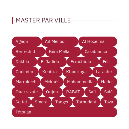
MASTER PAR VILLE
Agadir
Ait Melloul
Al Hoceima
Berrechid
Béni Mellal
Casablanca
Dakhla
El Jadida
Errachidia
Fès
Guelmim
Kenitra
Khouribga
Larache
Marrakech
Meknès
Mohammedia
Nador
Ouarzazate
Oujda
RABAT
Safi
Salé
Settat
Smara
Tanger
Taroudant
Taza
Tétouan