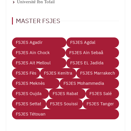
Université Ibn Tofail
MASTER FSJES
FSJES Agadir
FSJES Agdal
FSJES Ain Chock
FSJES Ain Sebaâ
FSJES Ait Melloul
FSJES EL Jadida
FSJES Fès
FSJES Kenitra
FSJES Marrakech
FSJES Meknès
FSJES Mohammedia
FSJES Oujda
FSJES Rabat
FSJES Salé
FSJES Settat
FSJES Souissi
FSJES Tanger
FSJES Tétouan