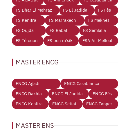
FS Dhar El Mehraz
FS El Jadida
FS Fès
FS Kenitra
FS Marrakech
FS Meknès
FS Oujda
FS Rabat
FS Semlalia
FS Tétouan
FS ben m'sik
FSA Ait Melloul
MASTER ENCG
ENCG Agadir
ENCG Casablanca
ENCG Dakhla
ENCG El Jadida
ENCG Fès
ENCG Kenitra
ENCG Settat
ENCG Tanger
MASTER ENS