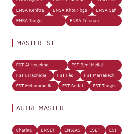
ENSA Kenitra
ENSA Khouribga
ENSA Safi
ENSA Tanger
ENSA Tétouan
MASTER FST
FST Al Hoceima
FST Béni Mellal
FST Errachidia
FST Fès
FST Marrakech
FST Mohammedia
FST Settat
FST Tanger
AUTRE MASTER
Chariaa
ENSET
ENSIAS
ESEF
ESI