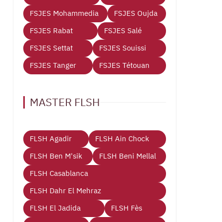
FSJES Mohammedia
FSJES Oujda
FSJES Rabat
FSJES Salé
FSJES Settat
FSJES Souissi
FSJES Tanger
FSJES Tétouan
MASTER FLSH
FLSH Agadir
FLSH Ain Chock
FLSH Ben M'sik
FLSH Beni Mellal
FLSH Casablanca
FLSH Dahr El Mehraz
FLSH El Jadida
FLSH Fès