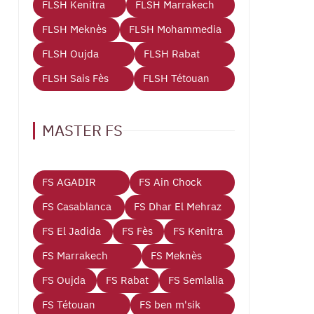
FLSH Kenitra
FLSH Marrakech
FLSH Meknès
FLSH Mohammedia
FLSH Oujda
FLSH Rabat
FLSH Sais Fès
FLSH Tétouan
MASTER FS
FS AGADIR
FS Ain Chock
FS Casablanca
FS Dhar El Mehraz
FS El Jadida
FS Fès
FS Kenitra
FS Marrakech
FS Meknès
FS Oujda
FS Rabat
FS Semlalia
FS Tétouan
FS ben m'sik