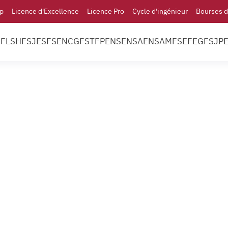
p
Licence d'Excellence
Licence Pro
Cycle d'ingénieur
Bourses d
l
FLSH
FSJES
FS
ENCG
FST
FP
ENS
ENSA
ENSAM
FSE
FEG
FSJP