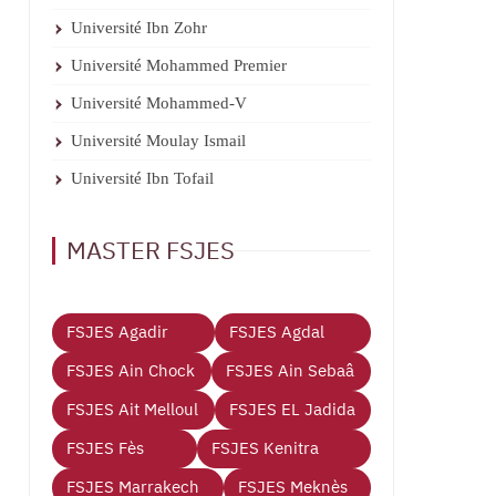
Université Ibn Zohr
Université Mohammed Premier
Université Mohammed-V
Université Moulay Ismail
Université Ibn Tofail
MASTER FSJES
FSJES Agadir
FSJES Agdal
FSJES Ain Chock
FSJES Ain Sebaâ
FSJES Ait Melloul
FSJES EL Jadida
FSJES Fès
FSJES Kenitra
FSJES Marrakech
FSJES Meknès