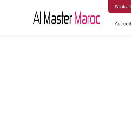
Whatsap
Accuei