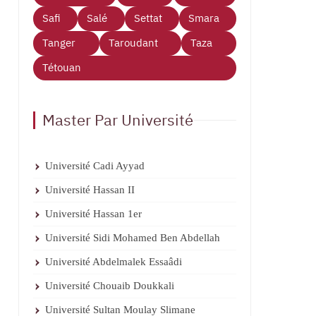
Safi
Salé
Settat
Smara
Tanger
Taroudant
Taza
Tétouan
Master Par Université
Université Cadi Ayyad
Université Hassan II
Université Hassan 1er
Université Sidi Mohamed Ben Abdellah
Université Abdelmalek Essaâdi
Université Chouaib Doukkali
Université Sultan Moulay Slimane