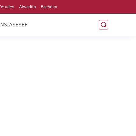
'études
Alwadifa
Bachelor
ENSIAS
ESEF