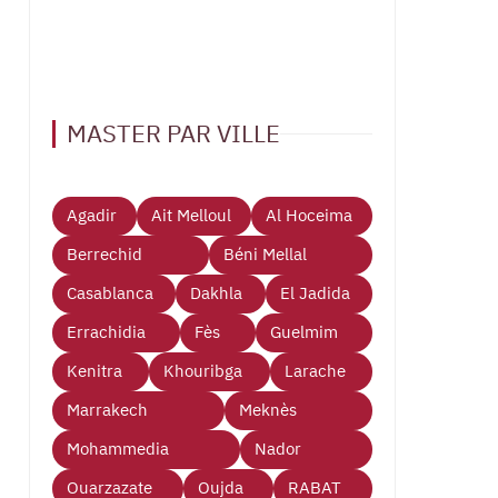
MASTER PAR VILLE
Agadir
Ait Melloul
Al Hoceima
Berrechid
Béni Mellal
Casablanca
Dakhla
El Jadida
Errachidia
Fès
Guelmim
Kenitra
Khouribga
Larache
Marrakech
Meknès
Mohammedia
Nador
Ouarzazate
Oujda
RABAT