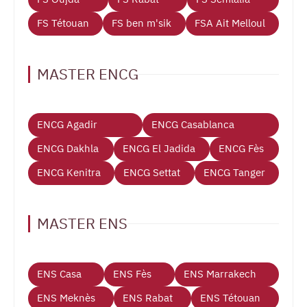
FS Tétouan
FS ben m'sik
FSA Ait Melloul
MASTER ENCG
ENCG Agadir
ENCG Casablanca
ENCG Dakhla
ENCG El Jadida
ENCG Fès
ENCG Kenitra
ENCG Settat
ENCG Tanger
MASTER ENS
ENS Casa
ENS Fès
ENS Marrakech
ENS Meknès
ENS Rabat
ENS Tétouan