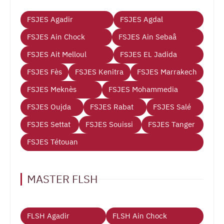
FSJES Agadir
FSJES Agdal
FSJES Ain Chock
FSJES Ain Sebaâ
FSJES Ait Melloul
FSJES EL Jadida
FSJES Fès
FSJES Kenitra
FSJES Marrakech
FSJES Meknès
FSJES Mohammedia
FSJES Oujda
FSJES Rabat
FSJES Salé
FSJES Settat
FSJES Souissi
FSJES Tanger
FSJES Tétouan
MASTER FLSH
FLSH Agadir
FLSH Ain Chock