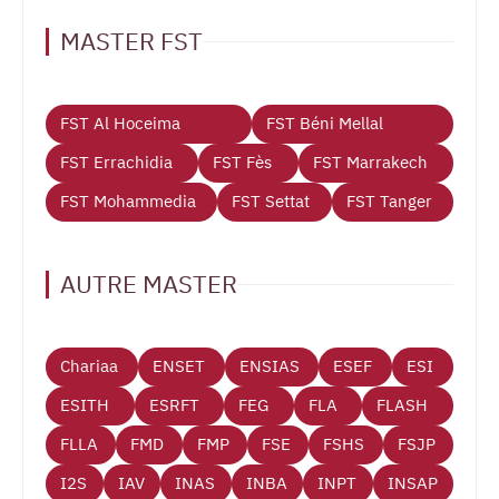
MASTER FST
FST Al Hoceima
FST Béni Mellal
FST Errachidia
FST Fès
FST Marrakech
FST Mohammedia
FST Settat
FST Tanger
AUTRE MASTER
Chariaa
ENSET
ENSIAS
ESEF
ESI
ESITH
ESRFT
FEG
FLA
FLASH
FLLA
FMD
FMP
FSE
FSHS
FSJP
I2S
IAV
INAS
INBA
INPT
INSAP