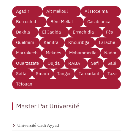
Agadir
Ait Melloul
Al Hoceima
Berrechid
Béni Mellal
Casablanca
Dakhla
El Jadida
Errachidia
Fès
Guelmim
Kenitra
Khouribga
Larache
Marrakech
Meknès
Mohammedia
Nador
Ouarzazate
Oujda
RABAT
Safi
Salé
Settat
Smara
Tanger
Taroudant
Taza
Tétouan
Master Par Université
Université Cadi Ayyad