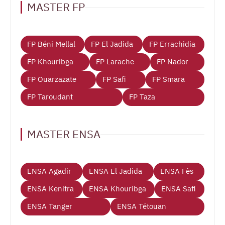
MASTER FP
FP Béni Mellal
FP El Jadida
FP Errachidia
FP Khouribga
FP Larache
FP Nador
FP Ouarzazate
FP Safi
FP Smara
FP Taroudant
FP Taza
MASTER ENSA
ENSA Agadir
ENSA El Jadida
ENSA Fès
ENSA Kenitra
ENSA Khouribga
ENSA Safi
ENSA Tanger
ENSA Tétouan