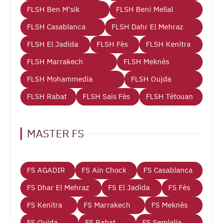
FLSH Ben M'sik
FLSH Beni Mellal
FLSH Casablanca
FLSH Dahr El Mehraz
FLSH El Jadida
FLSH Fès
FLSH Kenitra
FLSH Marrakech
FLSH Meknès
FLSH Mohammedia
FLSH Oujda
FLSH Rabat
FLSH Sais Fès
FLSH Tétouan
MASTER FS
FS AGADIR
FS Ain Chock
FS Casablanca
FS Dhar El Mehraz
FS El Jadida
FS Fès
FS Kenitra
FS Marrakech
FS Meknès
FS Oujda
FS Rabat
FS Semlalia