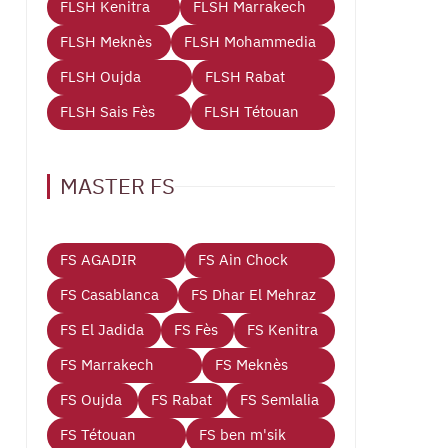
FLSH Kenitra
FLSH Marrakech
FLSH Meknès
FLSH Mohammedia
FLSH Oujda
FLSH Rabat
FLSH Sais Fès
FLSH Tétouan
MASTER FS
FS AGADIR
FS Ain Chock
FS Casablanca
FS Dhar El Mehraz
FS El Jadida
FS Fès
FS Kenitra
FS Marrakech
FS Meknès
FS Oujda
FS Rabat
FS Semlalia
FS Tétouan
FS ben m'sik