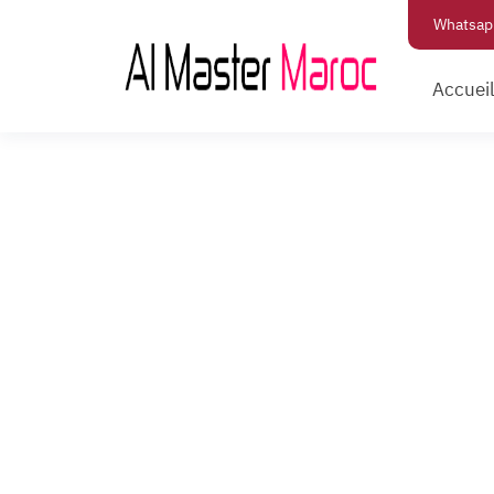
Whatsap
Accuei