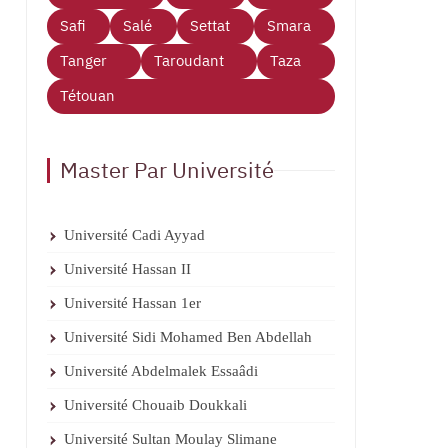
Safi
Salé
Settat
Smara
Tanger
Taroudant
Taza
Tétouan
Master Par Université
Université Cadi Ayyad
Université Hassan II
Université Hassan 1er
Université Sidi Mohamed Ben Abdellah
Université Abdelmalek Essaâdi
Université Chouaib Doukkali
Université Sultan Moulay Slimane