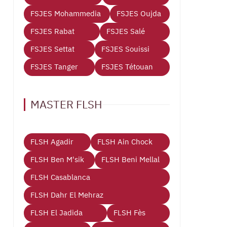
FSJES Mohammedia
FSJES Oujda
FSJES Rabat
FSJES Salé
FSJES Settat
FSJES Souissi
FSJES Tanger
FSJES Tétouan
MASTER FLSH
FLSH Agadir
FLSH Ain Chock
FLSH Ben M'sik
FLSH Beni Mellal
FLSH Casablanca
FLSH Dahr El Mehraz
FLSH El Jadida
FLSH Fès