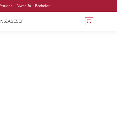
'études
Alwadifa
Bachelor
ENSIAS
ESEF