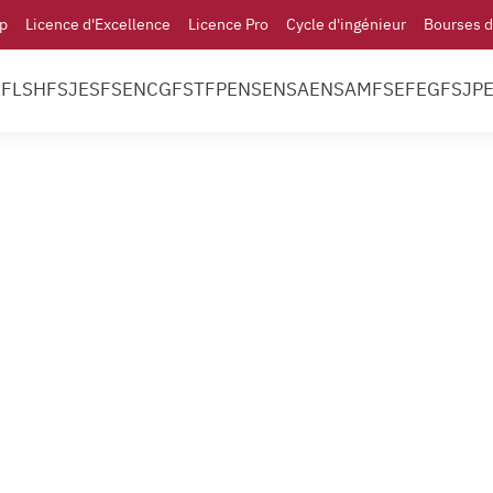
p
Licence d'Excellence
Licence Pro
Cycle d'ingénieur
Bourses d
l
FLSH
FSJES
FS
ENCG
FST
FP
ENS
ENSA
ENSAM
FSE
FEG
FSJP