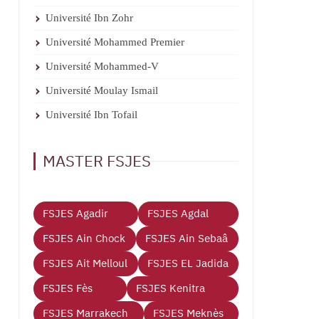
Université Ibn Zohr
Université Mohammed Premier
Université Mohammed-V
Université Moulay Ismail
Université Ibn Tofail
MASTER FSJES
FSJES Agadir
FSJES Agdal
FSJES Ain Chock
FSJES Ain Sebaâ
FSJES Ait Melloul
FSJES EL Jadida
FSJES Fès
FSJES Kenitra
FSJES Marrakech
FSJES Meknès