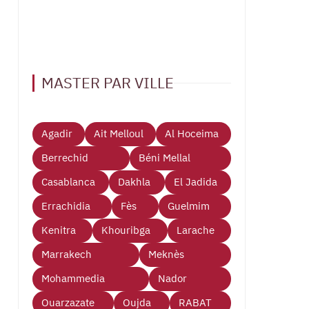
MASTER PAR VILLE
Agadir
Ait Melloul
Al Hoceima
Berrechid
Béni Mellal
Casablanca
Dakhla
El Jadida
Errachidia
Fès
Guelmim
Kenitra
Khouribga
Larache
Marrakech
Meknès
Mohammedia
Nador
Ouarzazate
Oujda
RABAT