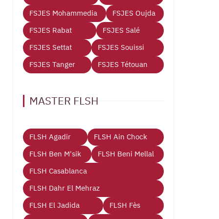
FSJES Mohammedia
FSJES Oujda
FSJES Rabat
FSJES Salé
FSJES Settat
FSJES Souissi
FSJES Tanger
FSJES Tétouan
MASTER FLSH
FLSH Agadir
FLSH Ain Chock
FLSH Ben M'sik
FLSH Beni Mellal
FLSH Casablanca
FLSH Dahr El Mehraz
FLSH El Jadida
FLSH Fès