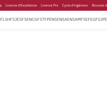
p
Licence d'Excellence
Licence Pro
Cycle d'ingénieur
Bourses d
l
FLSH
FSJES
FS
ENCG
FST
FP
ENS
ENSA
ENSAM
FSE
FEG
FSJP