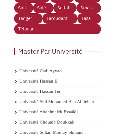
Safi
Salé
Settat
Smara
Tanger
Taroudant
Taza
Tétouan
Master Par Université
Université Cadi Ayyad
Université Hassan II
Université Hassan 1er
Université Sidi Mohamed Ben Abdellah
Université Abdelmalek Essaâdi
Université Chouaib Doukkali
Université Sultan Moulay Slimane