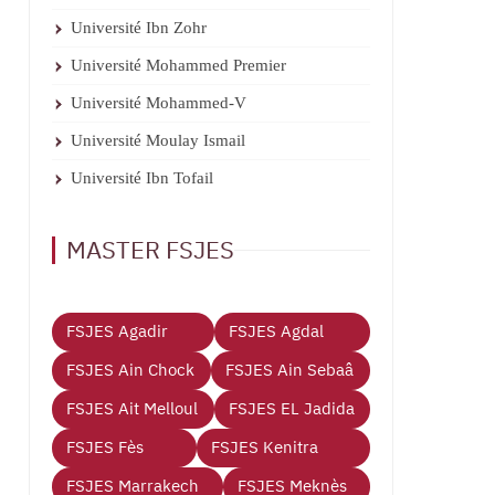
Université Ibn Zohr
Université Mohammed Premier
Université Mohammed-V
Université Moulay Ismail
Université Ibn Tofail
MASTER FSJES
FSJES Agadir
FSJES Agdal
FSJES Ain Chock
FSJES Ain Sebaâ
FSJES Ait Melloul
FSJES EL Jadida
FSJES Fès
FSJES Kenitra
FSJES Marrakech
FSJES Meknès