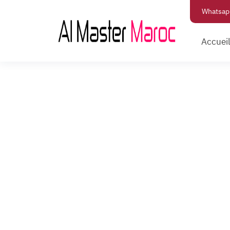
Whatsap
Accuei