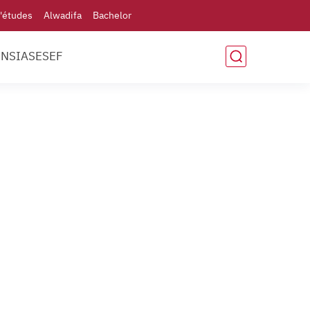
'études
Alwadifa
Bachelor
ENSIAS
ESEF