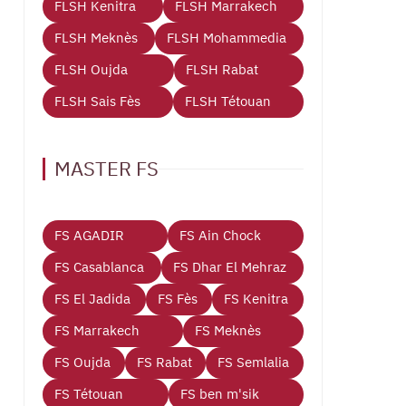
FLSH Kenitra
FLSH Marrakech
FLSH Meknès
FLSH Mohammedia
FLSH Oujda
FLSH Rabat
FLSH Sais Fès
FLSH Tétouan
MASTER FS
FS AGADIR
FS Ain Chock
FS Casablanca
FS Dhar El Mehraz
FS El Jadida
FS Fès
FS Kenitra
FS Marrakech
FS Meknès
FS Oujda
FS Rabat
FS Semlalia
FS Tétouan
FS ben m'sik