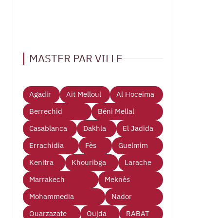
MASTER PAR VILLE
Agadir
Ait Melloul
Al Hoceima
Berrechid
Béni Mellal
Casablanca
Dakhla
El Jadida
Errachidia
Fès
Guelmim
Kenitra
Khouribga
Larache
Marrakech
Meknès
Mohammedia
Nador
Ouarzazate
Oujda
RABAT