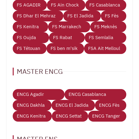
FS AGADIR
FS Ain Chock
FS Casablanca
FS Dhar El Mehraz
FS El Jadida
FS Fès
FS Kenitra
FS Marrakech
FS Meknès
FS Oujda
FS Rabat
FS Semlalia
FS Tétouan
FS ben m'sik
FSA Ait Melloul
MASTER ENCG
ENCG Agadir
ENCG Casablanca
ENCG Dakhla
ENCG El Jadida
ENCG Fès
ENCG Kenitra
ENCG Settat
ENCG Tanger