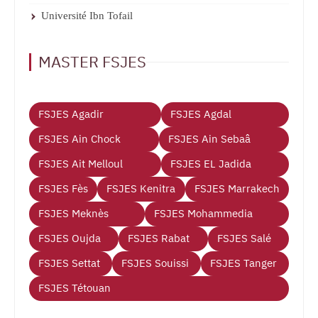
Université Ibn Tofail
MASTER FSJES
FSJES Agadir
FSJES Agdal
FSJES Ain Chock
FSJES Ain Sebaâ
FSJES Ait Melloul
FSJES EL Jadida
FSJES Fès
FSJES Kenitra
FSJES Marrakech
FSJES Meknès
FSJES Mohammedia
FSJES Oujda
FSJES Rabat
FSJES Salé
FSJES Settat
FSJES Souissi
FSJES Tanger
FSJES Tétouan