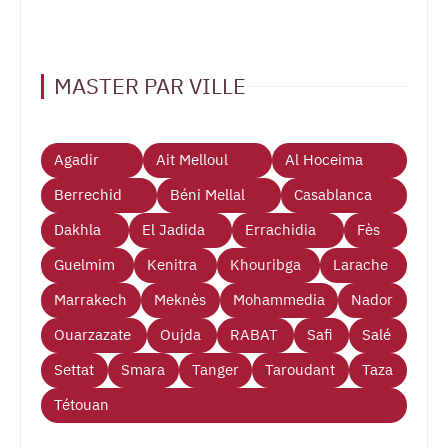
MASTER PAR VILLE
Agadir
Ait Melloul
Al Hoceima
Berrechid
Béni Mellal
Casablanca
Dakhla
El Jadida
Errachidia
Fès
Guelmim
Kenitra
Khouribga
Larache
Marrakech
Meknès
Mohammedia
Nador
Ouarzazate
Oujda
RABAT
Safi
Salé
Settat
Smara
Tanger
Taroudant
Taza
Tétouan