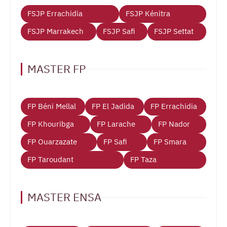
FSJP Errachidia
FSJP Kénitra
FSJP Marrakech
FSJP Safi
FSJP Settat
MASTER FP
FP Béni Mellal
FP El Jadida
FP Errachidia
FP Khouribga
FP Larache
FP Nador
FP Ouarzazate
FP Safi
FP Smara
FP Taroudant
FP Taza
MASTER ENSA