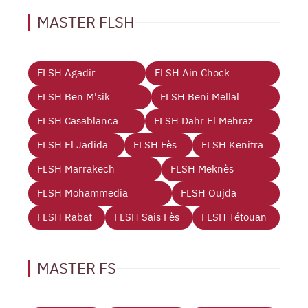
MASTER FLSH
FLSH Agadir
FLSH Ain Chock
FLSH Ben M'sik
FLSH Beni Mellal
FLSH Casablanca
FLSH Dahr El Mehraz
FLSH El Jadida
FLSH Fès
FLSH Kenitra
FLSH Marrakech
FLSH Meknès
FLSH Mohammedia
FLSH Oujda
FLSH Rabat
FLSH Sais Fès
FLSH Tétouan
MASTER FS