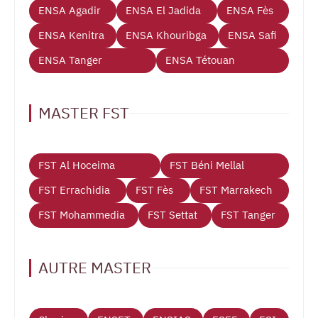
ENSA Agadir
ENSA El Jadida
ENSA Fès
ENSA Kenitra
ENSA Khouribga
ENSA Safi
ENSA Tanger
ENSA Tétouan
MASTER FST
FST Al Hoceima
FST Béni Mellal
FST Errachidia
FST Fès
FST Marrakech
FST Mohammedia
FST Settat
FST Tanger
AUTRE MASTER