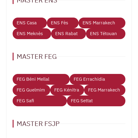
MASTER ENS
ENS Casa
ENS Fès
ENS Marrakech
ENS Meknès
ENS Rabat
ENS Tétouan
MASTER FEG
FEG Béni Mellal
FEG Errachidia
FEG Guelmim
FEG Kénitra
FEG Marrakech
FEG Safi
FEG Settat
MASTER FSJP