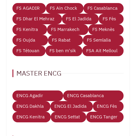
FS AGADIR
FS Ain Chock
FS Casablanca
FS Dhar El Mehraz
FS El Jadida
FS Fès
FS Kenitra
FS Marrakech
FS Meknès
FS Oujda
FS Rabat
FS Semlalia
FS Tétouan
FS ben m'sik
FSA Ait Melloul
MASTER ENCG
ENCG Agadir
ENCG Casablanca
ENCG Dakhla
ENCG El Jadida
ENCG Fès
ENCG Kenitra
ENCG Settat
ENCG Tanger