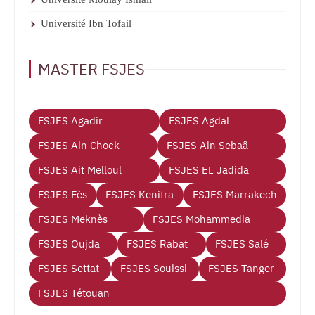
Université Ibn Tofail
MASTER FSJES
FSJES Agadir
FSJES Agdal
FSJES Ain Chock
FSJES Ain Sebaâ
FSJES Ait Melloul
FSJES EL Jadida
FSJES Fès
FSJES Kenitra
FSJES Marrakech
FSJES Meknès
FSJES Mohammedia
FSJES Oujda
FSJES Rabat
FSJES Salé
FSJES Settat
FSJES Souissi
FSJES Tanger
FSJES Tétouan