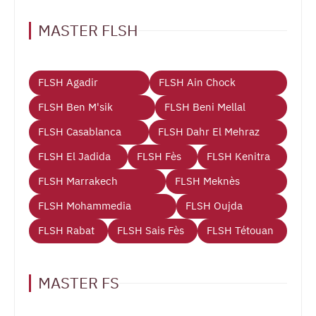
MASTER FLSH
FLSH Agadir
FLSH Ain Chock
FLSH Ben M'sik
FLSH Beni Mellal
FLSH Casablanca
FLSH Dahr El Mehraz
FLSH El Jadida
FLSH Fès
FLSH Kenitra
FLSH Marrakech
FLSH Meknès
FLSH Mohammedia
FLSH Oujda
FLSH Rabat
FLSH Sais Fès
FLSH Tétouan
MASTER FS