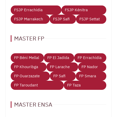
FSJP Errachidia
FSJP Kénitra
FSJP Marrakech
FSJP Safi
FSJP Settat
MASTER FP
FP Béni Mellal
FP El Jadida
FP Errachidia
FP Khouribga
FP Larache
FP Nador
FP Ouarzazate
FP Safi
FP Smara
FP Taroudant
FP Taza
MASTER ENSA