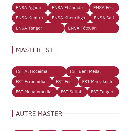
ENSA Agadir
ENSA El Jadida
ENSA Fès
ENSA Kenitra
ENSA Khouribga
ENSA Safi
ENSA Tanger
ENSA Tétouan
MASTER FST
FST Al Hoceima
FST Béni Mellal
FST Errachidia
FST Fès
FST Marrakech
FST Mohammedia
FST Settat
FST Tanger
AUTRE MASTER