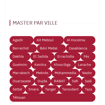
MASTER PAR VILLE
Agadir
Ait Melloul
Al Hoceima
Berrechid
Béni Mellal
Casablanca
Dakhla
El Jadida
Errachidia
Fès
Guelmim
Kenitra
Khouribga
Larache
Marrakech
Meknès
Mohammedia
Nador
Ouarzazate
Oujda
RABAT
Safi
Salé
Settat
Smara
Tanger
Taroudant
Taza
Tétouan