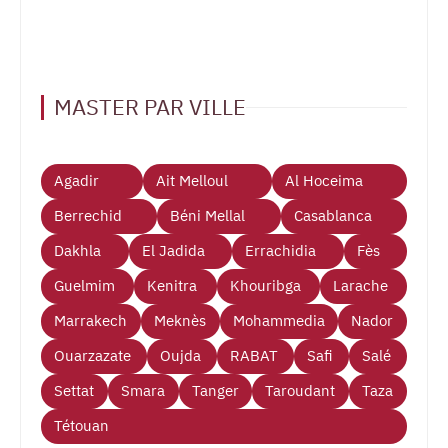
MASTER PAR VILLE
Agadir
Ait Melloul
Al Hoceima
Berrechid
Béni Mellal
Casablanca
Dakhla
El Jadida
Errachidia
Fès
Guelmim
Kenitra
Khouribga
Larache
Marrakech
Meknès
Mohammedia
Nador
Ouarzazate
Oujda
RABAT
Safi
Salé
Settat
Smara
Tanger
Taroudant
Taza
Tétouan