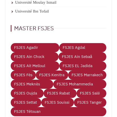
Université Moulay Ismail
Université Ibn Tofail
MASTER FSJES
FSJES Agadir
FSJES Agdal
FSJES Ain Chock
FSJES Ain Sebaâ
FSJES Ait Melloul
FSJES EL Jadida
FSJES Fès
FSJES Kenitra
FSJES Marrakech
FSJES Meknès
FSJES Mohammedia
FSJES Oujda
FSJES Rabat
FSJES Salé
FSJES Settat
FSJES Souissi
FSJES Tanger
FSJES Tétouan