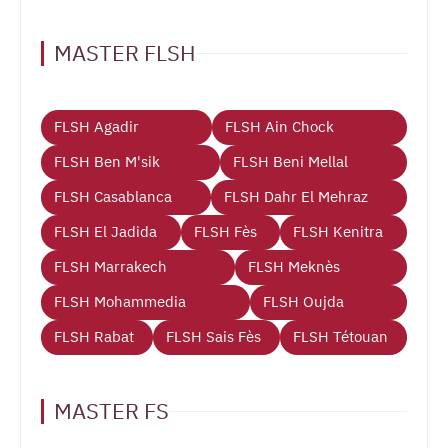
MASTER FLSH
FLSH Agadir
FLSH Ain Chock
FLSH Ben M'sik
FLSH Beni Mellal
FLSH Casablanca
FLSH Dahr El Mehraz
FLSH El Jadida
FLSH Fès
FLSH Kenitra
FLSH Marrakech
FLSH Meknès
FLSH Mohammedia
FLSH Oujda
FLSH Rabat
FLSH Sais Fès
FLSH Tétouan
MASTER FS