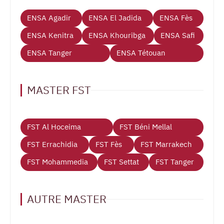
ENSA Agadir
ENSA El Jadida
ENSA Fès
ENSA Kenitra
ENSA Khouribga
ENSA Safi
ENSA Tanger
ENSA Tétouan
MASTER FST
FST Al Hoceima
FST Béni Mellal
FST Errachidia
FST Fès
FST Marrakech
FST Mohammedia
FST Settat
FST Tanger
AUTRE MASTER