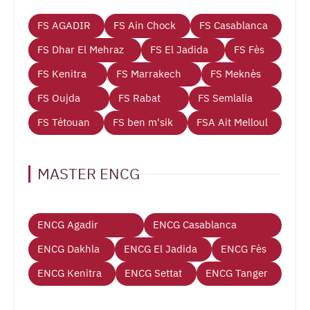
FS AGADIR
FS Ain Chock
FS Casablanca
FS Dhar El Mehraz
FS El Jadida
FS Fès
FS Kenitra
FS Marrakech
FS Meknès
FS Oujda
FS Rabat
FS Semlalia
FS Tétouan
FS ben m'sik
FSA Ait Melloul
MASTER ENCG
ENCG Agadir
ENCG Casablanca
ENCG Dakhla
ENCG El Jadida
ENCG Fès
ENCG Kenitra
ENCG Settat
ENCG Tanger