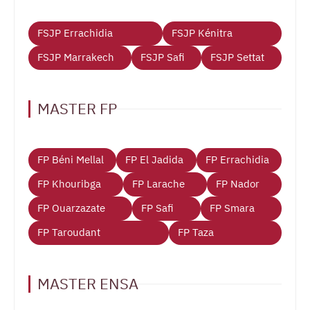
FSJP Errachidia
FSJP Kénitra
FSJP Marrakech
FSJP Safi
FSJP Settat
MASTER FP
FP Béni Mellal
FP El Jadida
FP Errachidia
FP Khouribga
FP Larache
FP Nador
FP Ouarzazate
FP Safi
FP Smara
FP Taroudant
FP Taza
MASTER ENSA