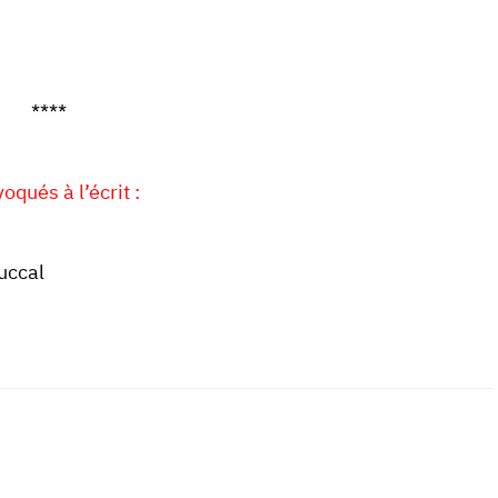
****
qués à l’écrit :
uccal