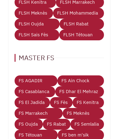
FLSH Kenitra
FLSH Marrakech
FLSH Meknès
FLSH Mohammedia
FLSH Oujda
FLSH Rabat
FLSH Sais Fès
FLSH Tétouan
MASTER FS
FS AGADIR
FS Ain Chock
FS Casablanca
FS Dhar El Mehraz
FS El Jadida
FS Fès
FS Kenitra
FS Marrakech
FS Meknès
FS Oujda
FS Rabat
FS Semlalia
FS Tétouan
FS ben m'sik