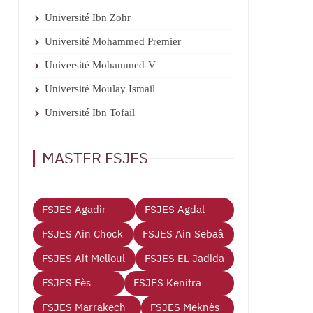
Université Ibn Zohr
Université Mohammed Premier
Université Mohammed-V
Université Moulay Ismail
Université Ibn Tofail
MASTER FSJES
FSJES Agadir
FSJES Agdal
FSJES Ain Chock
FSJES Ain Sebaâ
FSJES Ait Melloul
FSJES EL Jadida
FSJES Fès
FSJES Kenitra
FSJES Marrakech
FSJES Meknès