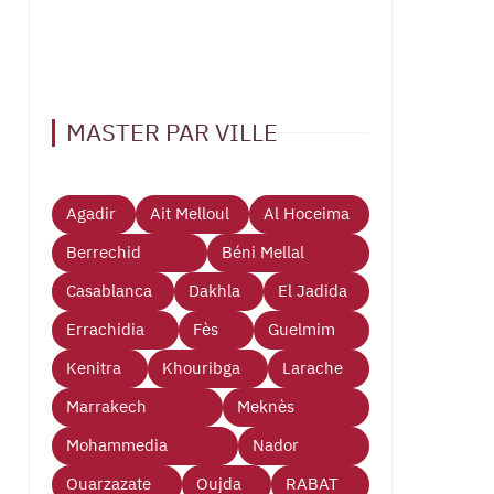
MASTER PAR VILLE
Agadir
Ait Melloul
Al Hoceima
Berrechid
Béni Mellal
Casablanca
Dakhla
El Jadida
Errachidia
Fès
Guelmim
Kenitra
Khouribga
Larache
Marrakech
Meknès
Mohammedia
Nador
Ouarzazate
Oujda
RABAT