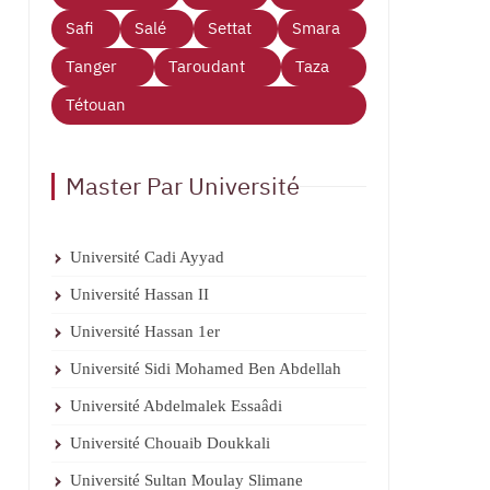
Safi
Salé
Settat
Smara
Tanger
Taroudant
Taza
Tétouan
Master Par Université
Université Cadi Ayyad
Université Hassan II
Université Hassan 1er
Université Sidi Mohamed Ben Abdellah
Université Abdelmalek Essaâdi
Université Chouaib Doukkali
Université Sultan Moulay Slimane