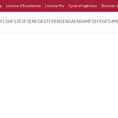
p
Licence d'Excellence
Licence Pro
Cycle d'ingénieur
Bourses d
l
FLSH
FSJES
FS
ENCG
FST
FP
ENS
ENSA
ENSAM
FSE
FEG
FSJP