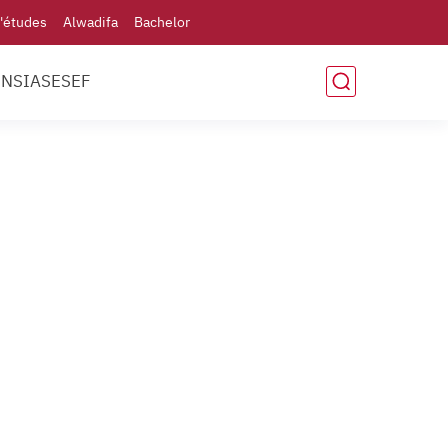
'études
Alwadifa
Bachelor
ENSIAS
ESEF