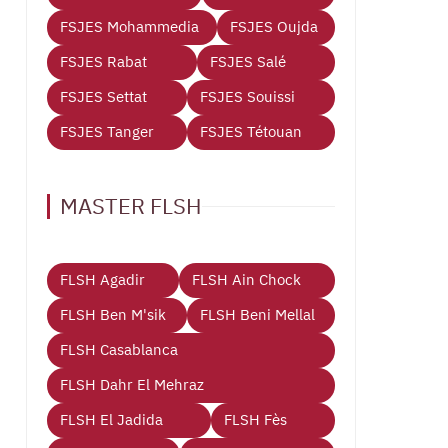
FSJES Mohammedia
FSJES Oujda
FSJES Rabat
FSJES Salé
FSJES Settat
FSJES Souissi
FSJES Tanger
FSJES Tétouan
MASTER FLSH
FLSH Agadir
FLSH Ain Chock
FLSH Ben M'sik
FLSH Beni Mellal
FLSH Casablanca
FLSH Dahr El Mehraz
FLSH El Jadida
FLSH Fès