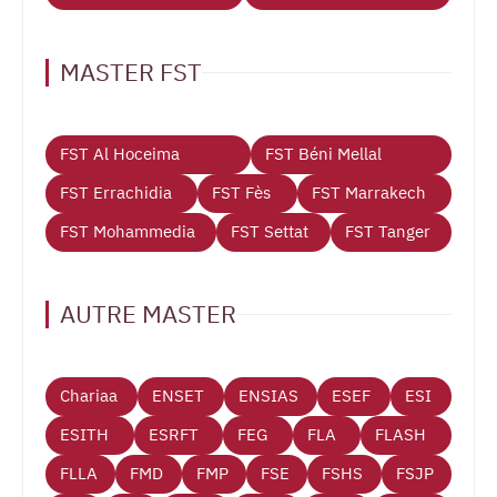
MASTER FST
FST Al Hoceima
FST Béni Mellal
FST Errachidia
FST Fès
FST Marrakech
FST Mohammedia
FST Settat
FST Tanger
AUTRE MASTER
Chariaa
ENSET
ENSIAS
ESEF
ESI
ESITH
ESRFT
FEG
FLA
FLASH
FLLA
FMD
FMP
FSE
FSHS
FSJP