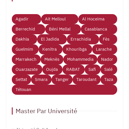
Agadir
Ait Melloul
Al Hoceima
Berrechid
Béni Mellal
Casablanca
Dakhla
El Jadida
Errachidia
Fès
Guelmim
Kenitra
Khouribga
Larache
Marrakech
Meknès
Mohammedia
Nador
Ouarzazate
Oujda
RABAT
Safi
Salé
Settat
Smara
Tanger
Taroudant
Taza
Tétouan
Master Par Université