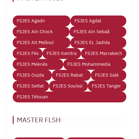
FSJES Agadir
FSJES Agdal
FSJES Ain Chock
FSJES Ain Sebaâ
FSJES Ait Melloul
FSJES EL Jadida
FSJES Fès
FSJES Kenitra
FSJES Marrakech
FSJES Meknès
FSJES Mohammedia
FSJES Oujda
FSJES Rabat
FSJES Salé
FSJES Settat
FSJES Souissi
FSJES Tanger
FSJES Tétouan
MASTER FLSH