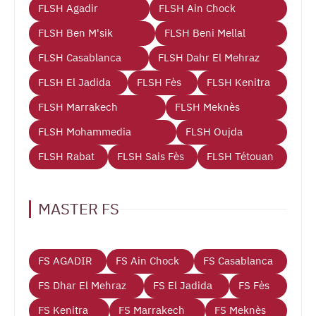
FLSH Agadir
FLSH Ain Chock
FLSH Ben M'sik
FLSH Beni Mellal
FLSH Casablanca
FLSH Dahr El Mehraz
FLSH El Jadida
FLSH Fès
FLSH Kenitra
FLSH Marrakech
FLSH Meknès
FLSH Mohammedia
FLSH Oujda
FLSH Rabat
FLSH Sais Fès
FLSH Tétouan
MASTER FS
FS AGADIR
FS Ain Chock
FS Casablanca
FS Dhar El Mehraz
FS El Jadida
FS Fès
FS Kenitra
FS Marrakech
FS Meknès