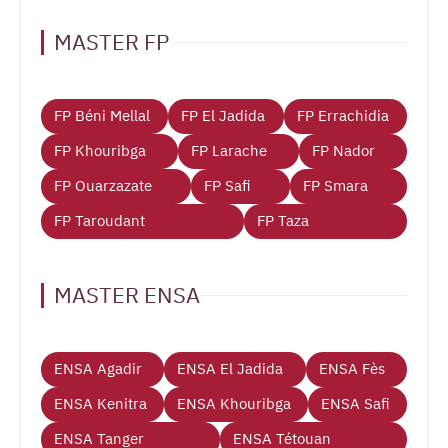
MASTER FP
FP Béni Mellal
FP El Jadida
FP Errachidia
FP Khouribga
FP Larache
FP Nador
FP Ouarzazate
FP Safi
FP Smara
FP Taroudant
FP Taza
MASTER ENSA
ENSA Agadir
ENSA El Jadida
ENSA Fès
ENSA Kenitra
ENSA Khouribga
ENSA Safi
ENSA Tanger
ENSA Tétouan