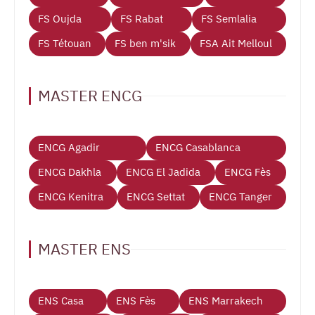
FS Oujda
FS Rabat
FS Semlalia
FS Tétouan
FS ben m'sik
FSA Ait Melloul
MASTER ENCG
ENCG Agadir
ENCG Casablanca
ENCG Dakhla
ENCG El Jadida
ENCG Fès
ENCG Kenitra
ENCG Settat
ENCG Tanger
MASTER ENS
ENS Casa
ENS Fès
ENS Marrakech