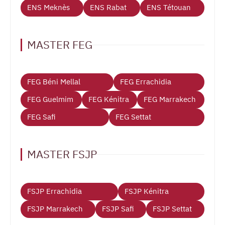
ENS Meknès
ENS Rabat
ENS Tétouan
MASTER FEG
FEG Béni Mellal
FEG Errachidia
FEG Guelmim
FEG Kénitra
FEG Marrakech
FEG Safi
FEG Settat
MASTER FSJP
FSJP Errachidia
FSJP Kénitra
FSJP Marrakech
FSJP Safi
FSJP Settat