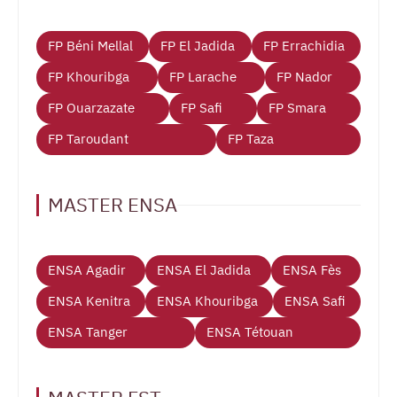
FP Béni Mellal
FP El Jadida
FP Errachidia
FP Khouribga
FP Larache
FP Nador
FP Ouarzazate
FP Safi
FP Smara
FP Taroudant
FP Taza
MASTER ENSA
ENSA Agadir
ENSA El Jadida
ENSA Fès
ENSA Kenitra
ENSA Khouribga
ENSA Safi
ENSA Tanger
ENSA Tétouan