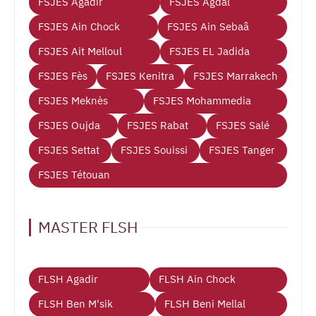
FSJES Agadir
FSJES Agdal
FSJES Ain Chock
FSJES Ain Sebaâ
FSJES Ait Melloul
FSJES EL Jadida
FSJES Fès
FSJES Kenitra
FSJES Marrakech
FSJES Meknès
FSJES Mohammedia
FSJES Oujda
FSJES Rabat
FSJES Salé
FSJES Settat
FSJES Souissi
FSJES Tanger
FSJES Tétouan
MASTER FLSH
FLSH Agadir
FLSH Ain Chock
FLSH Ben M'sik
FLSH Beni Mellal