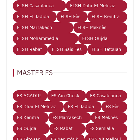
FLSH Casablanca
FLSH Dahr El Mehraz
FLSH El Jadida
FLSH Fès
FLSH Kenitra
FLSH Marrakech
FLSH Meknès
FLSH Mohammedia
FLSH Oujda
FLSH Rabat
FLSH Sais Fès
FLSH Tétouan
MASTER FS
FS AGADIR
FS Ain Chock
FS Casablanca
FS Dhar El Mehraz
FS El Jadida
FS Fès
FS Kenitra
FS Marrakech
FS Meknès
FS Oujda
FS Rabat
FS Semlalia
FS Tétouan
FS ben m'sik
FSA Ait Melloul