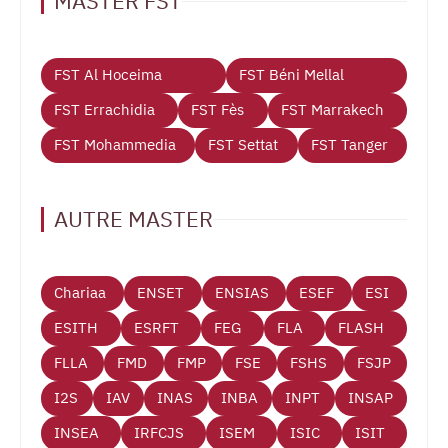
MASTER FST
FST Al Hoceima
FST Béni Mellal
FST Errachidia
FST Fès
FST Marrakech
FST Mohammedia
FST Settat
FST Tanger
AUTRE MASTER
Chariaa
ENSET
ENSIAS
ESEF
ESI
ESITH
ESRFT
FEG
FLA
FLASH
FLLA
FMD
FMP
FSE
FSHS
FSJP
I2S
IAV
INAS
INBA
INPT
INSAP
INSEA
IRFCJS
ISEM
ISIC
ISIT