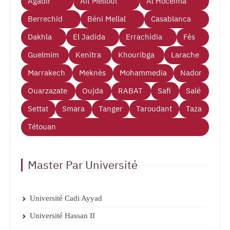
Agadir
Ait Melloul
Al Hoceima
Berrechid
Béni Mellal
Casablanca
Dakhla
El Jadida
Errachidia
Fès
Guelmim
Kenitra
Khouribga
Larache
Marrakech
Meknès
Mohammedia
Nador
Ouarzazate
Oujda
RABAT
Safi
Salé
Settat
Smara
Tanger
Taroudant
Taza
Tétouan
Master Par Université
Université Cadi Ayyad
Université Hassan II