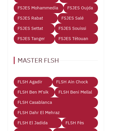
FSJES Mohammedia
FSJES Oujda
FSJES Rabat
FSJES Salé
FSJES Settat
FSJES Souissi
FSJES Tanger
FSJES Tétouan
MASTER FLSH
FLSH Agadir
FLSH Ain Chock
FLSH Ben M'sik
FLSH Beni Mellal
FLSH Casablanca
FLSH Dahr El Mehraz
FLSH El Jadida
FLSH Fès