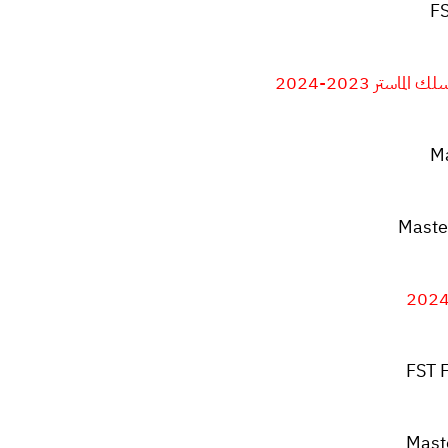
FS
ستر 2023-2024
Ma
Maste
FST 
Mast