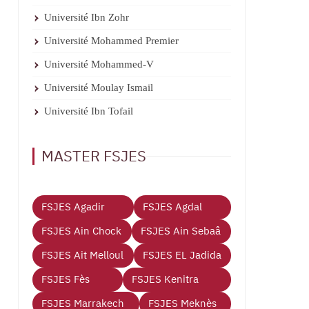
Université Ibn Zohr
Université Mohammed Premier
Université Mohammed-V
Université Moulay Ismail
Université Ibn Tofail
MASTER FSJES
FSJES Agadir
FSJES Agdal
FSJES Ain Chock
FSJES Ain Sebaâ
FSJES Ait Melloul
FSJES EL Jadida
FSJES Fès
FSJES Kenitra
FSJES Marrakech
FSJES Meknès