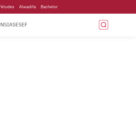
'études
Alwadifa
Bachelor
ENSIAS
ESEF