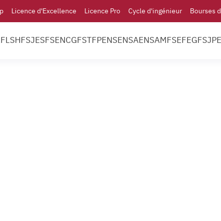
p
Licence d'Excellence
Licence Pro
Cycle d'ingénieur
Bourses d
l
FLSH
FSJES
FS
ENCG
FST
FP
ENS
ENSA
ENSAM
FSE
FEG
FSJP