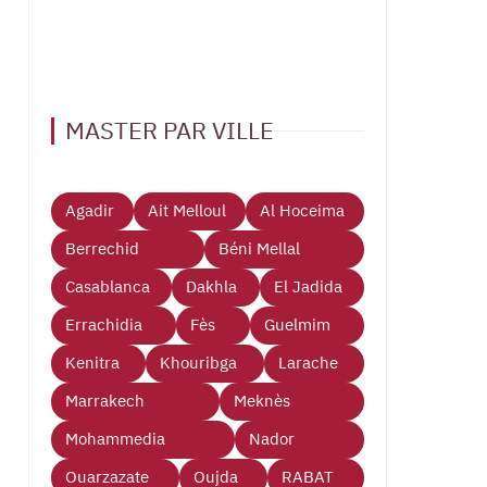
MASTER PAR VILLE
Agadir
Ait Melloul
Al Hoceima
Berrechid
Béni Mellal
Casablanca
Dakhla
El Jadida
Errachidia
Fès
Guelmim
Kenitra
Khouribga
Larache
Marrakech
Meknès
Mohammedia
Nador
Ouarzazate
Oujda
RABAT