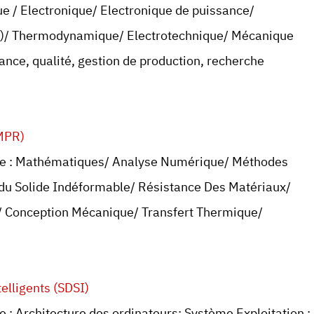
e / Electronique/ Electronique de puissance/
)/ Thermodynamique/ Electrotechnique/ Mécanique
nce, qualité, gestion de production, recherche
MPR)
ure : Mathématiques/ Analyse Numérique/ Méthodes
du Solide Indéformable/ Résistance Des Matériaux/
/ Conception Mécanique/ Transfert Thermique/
lligents (SDSI)
 : Architecture des ordinateurs; Système Exploitation :