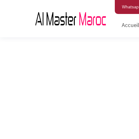
Whatsap
Accuei