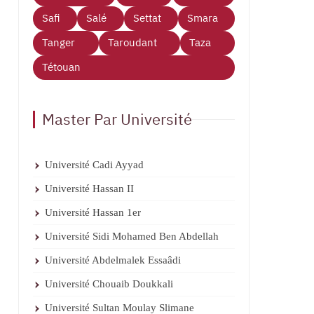
Safi
Salé
Settat
Smara
Tanger
Taroudant
Taza
Tétouan
Master Par Université
Université Cadi Ayyad
Université Hassan II
Université Hassan 1er
Université Sidi Mohamed Ben Abdellah
Université Abdelmalek Essaâdi
Université Chouaib Doukkali
Université Sultan Moulay Slimane