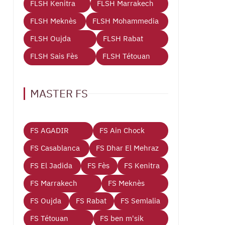
FLSH Kenitra
FLSH Marrakech
FLSH Meknès
FLSH Mohammedia
FLSH Oujda
FLSH Rabat
FLSH Sais Fès
FLSH Tétouan
MASTER FS
FS AGADIR
FS Ain Chock
FS Casablanca
FS Dhar El Mehraz
FS El Jadida
FS Fès
FS Kenitra
FS Marrakech
FS Meknès
FS Oujda
FS Rabat
FS Semlalia
FS Tétouan
FS ben m'sik