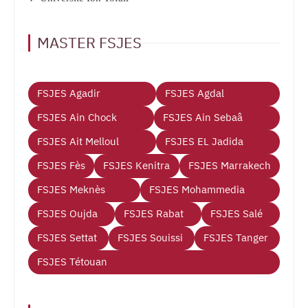
MASTER FSJES
FSJES Agadir
FSJES Agdal
FSJES Ain Chock
FSJES Ain Sebaâ
FSJES Ait Melloul
FSJES EL Jadida
FSJES Fès
FSJES Kenitra
FSJES Marrakech
FSJES Meknès
FSJES Mohammedia
FSJES Oujda
FSJES Rabat
FSJES Salé
FSJES Settat
FSJES Souissi
FSJES Tanger
FSJES Tétouan