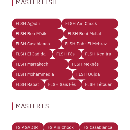
MASTER FLSH
FLSH Agadir
FLSH Ain Chock
FLSH Ben M'sik
FLSH Beni Mellal
FLSH Casablanca
FLSH Dahr El Mehraz
FLSH El Jadida
FLSH Fès
FLSH Kenitra
FLSH Marrakech
FLSH Meknès
FLSH Mohammedia
FLSH Oujda
FLSH Rabat
FLSH Sais Fès
FLSH Tétouan
MASTER FS
FS AGADIR
FS Ain Chock
FS Casablanca