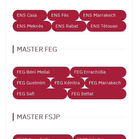
ENS Casa
ENS Fès
ENS Marrakech
ENS Meknès
ENS Rabat
ENS Tétouan
MASTER FEG
FEG Béni Mellal
FEG Errachidia
FEG Guelmim
FEG Kénitra
FEG Marrakech
FEG Safi
FEG Settat
MASTER FSJP