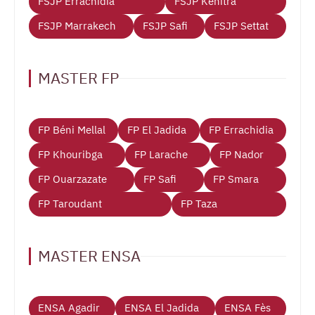
FSJP Errachidia
FSJP Kénitra
FSJP Marrakech
FSJP Safi
FSJP Settat
MASTER FP
FP Béni Mellal
FP El Jadida
FP Errachidia
FP Khouribga
FP Larache
FP Nador
FP Ouarzazate
FP Safi
FP Smara
FP Taroudant
FP Taza
MASTER ENSA
ENSA Agadir
ENSA El Jadida
ENSA Fès