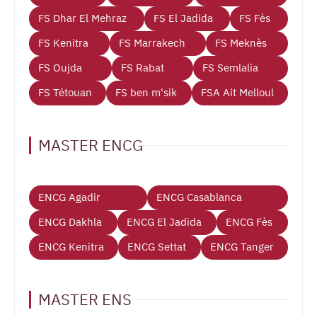
FS Dhar El Mehraz
FS El Jadida
FS Fès
FS Kenitra
FS Marrakech
FS Meknès
FS Oujda
FS Rabat
FS Semlalia
FS Tétouan
FS ben m'sik
FSA Ait Melloul
MASTER ENCG
ENCG Agadir
ENCG Casablanca
ENCG Dakhla
ENCG El Jadida
ENCG Fès
ENCG Kenitra
ENCG Settat
ENCG Tanger
MASTER ENS