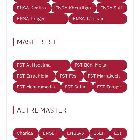
ENSA Kenitra
ENSA Khouribga
ENSA Safi
ENSA Tanger
ENSA Tétouan
MASTER FST
FST Al Hoceima
FST Béni Mellal
FST Errachidia
FST Fès
FST Marrakech
FST Mohammedia
FST Settat
FST Tanger
AUTRE MASTER
Chariaa
ENSET
ENSIAS
ESEF
ESI