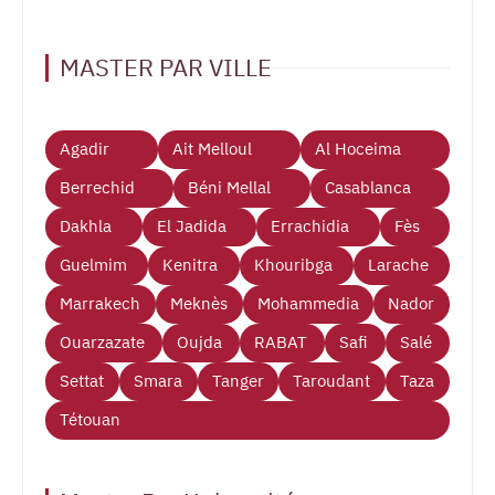
MASTER PAR VILLE
Agadir
Ait Melloul
Al Hoceima
Berrechid
Béni Mellal
Casablanca
Dakhla
El Jadida
Errachidia
Fès
Guelmim
Kenitra
Khouribga
Larache
Marrakech
Meknès
Mohammedia
Nador
Ouarzazate
Oujda
RABAT
Safi
Salé
Settat
Smara
Tanger
Taroudant
Taza
Tétouan