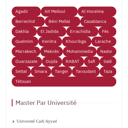
Agadir
Ait Melloul
Al Hoceima
Berrechid
Béni Mellal
Casablanca
Dakhla
El Jadida
Errachidia
Fès
Guelmim
Kenitra
Khouribga
Larache
Marrakech
Meknès
Mohammedia
Nador
Ouarzazate
Oujda
RABAT
Safi
Salé
Settat
Smara
Tanger
Taroudant
Taza
Tétouan
Master Par Université
Université Cadi Ayyad