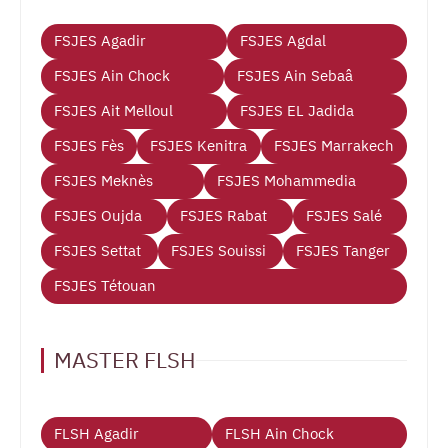
FSJES Agadir
FSJES Agdal
FSJES Ain Chock
FSJES Ain Sebaâ
FSJES Ait Melloul
FSJES EL Jadida
FSJES Fès
FSJES Kenitra
FSJES Marrakech
FSJES Meknès
FSJES Mohammedia
FSJES Oujda
FSJES Rabat
FSJES Salé
FSJES Settat
FSJES Souissi
FSJES Tanger
FSJES Tétouan
MASTER FLSH
FLSH Agadir
FLSH Ain Chock