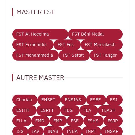
MASTER FST
FST Al Hoceima
FST Béni Mellal
FST Errachidia
FST Fès
FST Marrakech
FST Mohammedia
FST Settat
FST Tanger
AUTRE MASTER
Chariaa
ENSET
ENSIAS
ESEF
ESI
ESITH
ESRFT
FEG
FLA
FLASH
FLLA
FMD
FMP
FSE
FSHS
FSJP
I2S
IAV
INAS
INBA
INPT
INSAP