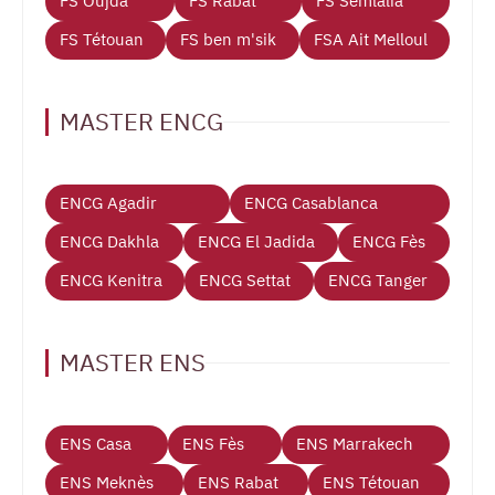
FS Oujda
FS Rabat
FS Semlalia
FS Tétouan
FS ben m'sik
FSA Ait Melloul
MASTER ENCG
ENCG Agadir
ENCG Casablanca
ENCG Dakhla
ENCG El Jadida
ENCG Fès
ENCG Kenitra
ENCG Settat
ENCG Tanger
MASTER ENS
ENS Casa
ENS Fès
ENS Marrakech
ENS Meknès
ENS Rabat
ENS Tétouan