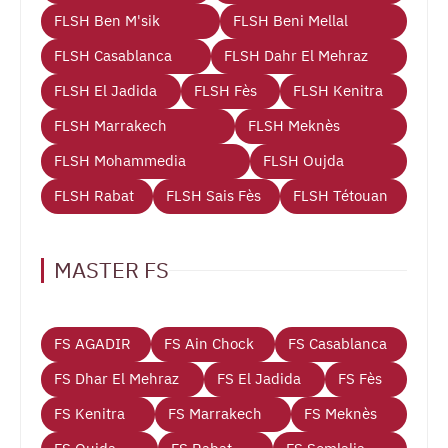
FLSH Ben M'sik
FLSH Beni Mellal
FLSH Casablanca
FLSH Dahr El Mehraz
FLSH El Jadida
FLSH Fès
FLSH Kenitra
FLSH Marrakech
FLSH Meknès
FLSH Mohammedia
FLSH Oujda
FLSH Rabat
FLSH Sais Fès
FLSH Tétouan
MASTER FS
FS AGADIR
FS Ain Chock
FS Casablanca
FS Dhar El Mehraz
FS El Jadida
FS Fès
FS Kenitra
FS Marrakech
FS Meknès