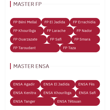
MASTER FP
FP Béni Mellal
FP El Jadida
FP Errachidia
FP Khouribga
FP Larache
FP Nador
FP Ouarzazate
FP Safi
FP Smara
FP Taroudant
FP Taza
MASTER ENSA
ENSA Agadir
ENSA El Jadida
ENSA Fès
ENSA Kenitra
ENSA Khouribga
ENSA Safi
ENSA Tanger
ENSA Tétouan