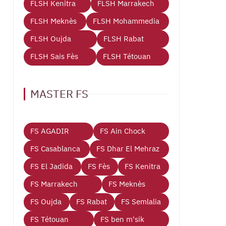
FLSH Kenitra
FLSH Marrakech
FLSH Meknès
FLSH Mohammedia
FLSH Oujda
FLSH Rabat
FLSH Sais Fès
FLSH Tétouan
MASTER FS
FS AGADIR
FS Ain Chock
FS Casablanca
FS Dhar El Mehraz
FS El Jadida
FS Fès
FS Kenitra
FS Marrakech
FS Meknès
FS Oujda
FS Rabat
FS Semlalia
FS Tétouan
FS ben m'sik