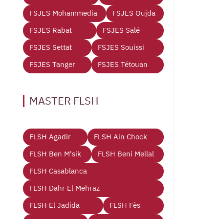
FSJES Mohammedia
FSJES Oujda
FSJES Rabat
FSJES Salé
FSJES Settat
FSJES Souissi
FSJES Tanger
FSJES Tétouan
MASTER FLSH
FLSH Agadir
FLSH Ain Chock
FLSH Ben M'sik
FLSH Beni Mellal
FLSH Casablanca
FLSH Dahr El Mehraz
FLSH El Jadida
FLSH Fès