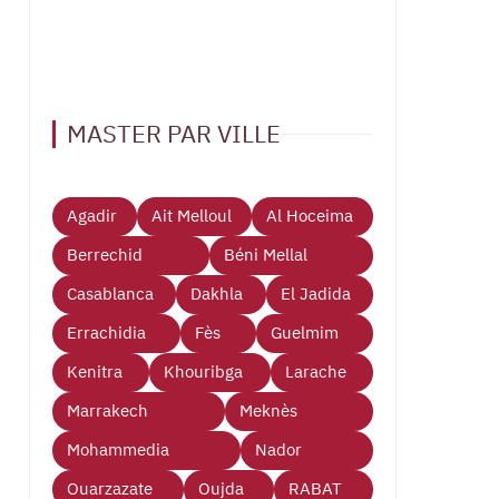
MASTER PAR VILLE
Agadir
Ait Melloul
Al Hoceima
Berrechid
Béni Mellal
Casablanca
Dakhla
El Jadida
Errachidia
Fès
Guelmim
Kenitra
Khouribga
Larache
Marrakech
Meknès
Mohammedia
Nador
Ouarzazate
Oujda
RABAT