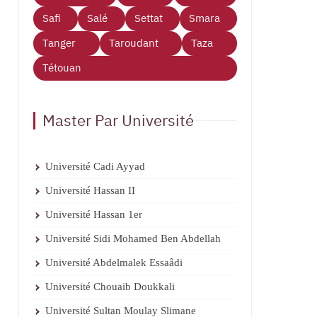
Safi
Salé
Settat
Smara
Tanger
Taroudant
Taza
Tétouan
Master Par Université
Université Cadi Ayyad
Université Hassan II
Université Hassan 1er
Université Sidi Mohamed Ben Abdellah
Université Abdelmalek Essaâdi
Université Chouaib Doukkali
Université Sultan Moulay Slimane