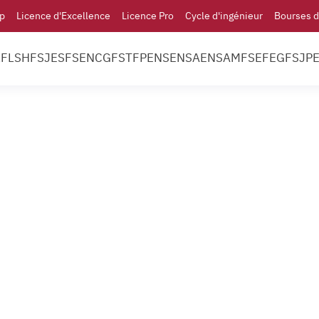
p
Licence d'Excellence
Licence Pro
Cycle d'ingénieur
Bourses d
l
FLSH
FSJES
FS
ENCG
FST
FP
ENS
ENSA
ENSAM
FSE
FEG
FSJP