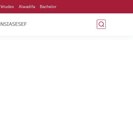
'études
Alwadifa
Bachelor
ENSIAS
ESEF