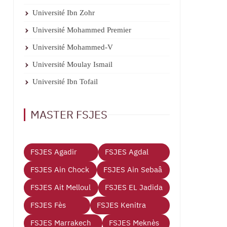
Université Ibn Zohr
Université Mohammed Premier
Université Mohammed-V
Université Moulay Ismail
Université Ibn Tofail
MASTER FSJES
FSJES Agadir
FSJES Agdal
FSJES Ain Chock
FSJES Ain Sebaâ
FSJES Ait Melloul
FSJES EL Jadida
FSJES Fès
FSJES Kenitra
FSJES Marrakech
FSJES Meknès