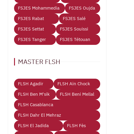
FSJES Mohammedia
FSJES Oujda
FSJES Rabat
FSJES Salé
FSJES Settat
FSJES Souissi
FSJES Tanger
FSJES Tétouan
MASTER FLSH
FLSH Agadir
FLSH Ain Chock
FLSH Ben M'sik
FLSH Beni Mellal
FLSH Casablanca
FLSH Dahr El Mehraz
FLSH El Jadida
FLSH Fès