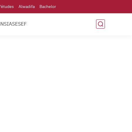
'études
Alwadifa
Bachelor
ENSIAS
ESEF