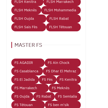
FLSH Kenitra
FLSH Marrakech
FLSH Meknès
FLSH Mohammedia
FLSH Oujda
FLSH Rabat
FLSH Sais Fès
FLSH Tétouan
MASTER FS
FS AGADIR
FS Ain Chock
FS Casablanca
FS Dhar El Mehraz
FS El Jadida
FS Fès
FS Kenitra
FS Marrakech
FS Meknès
FS Oujda
FS Rabat
FS Semlalia
FS Tétouan
FS ben m'sik