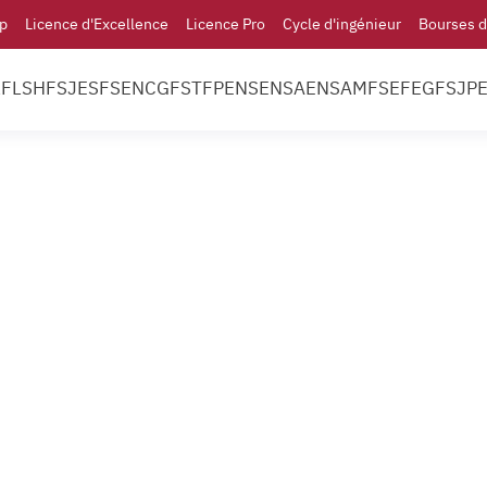
p
Licence d'Excellence
Licence Pro
Cycle d'ingénieur
Bourses d
l
FLSH
FSJES
FS
ENCG
FST
FP
ENS
ENSA
ENSAM
FSE
FEG
FSJP