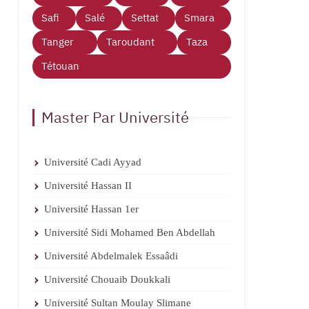
Safi
Salé
Settat
Smara
Tanger
Taroudant
Taza
Tétouan
Master Par Université
Université Cadi Ayyad
Université Hassan II
Université Hassan 1er
Université Sidi Mohamed Ben Abdellah
Université Abdelmalek Essaâdi
Université Chouaib Doukkali
Université Sultan Moulay Slimane