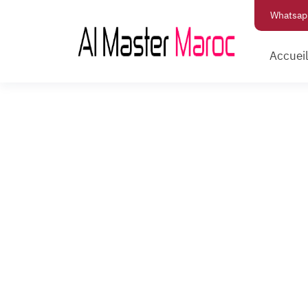
Whatsap
Accuei