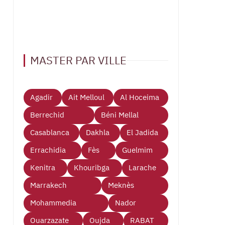
MASTER PAR VILLE
Agadir
Ait Melloul
Al Hoceima
Berrechid
Béni Mellal
Casablanca
Dakhla
El Jadida
Errachidia
Fès
Guelmim
Kenitra
Khouribga
Larache
Marrakech
Meknès
Mohammedia
Nador
Ouarzazate
Oujda
RABAT