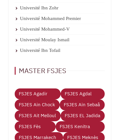
Université Ibn Zohr
Université Mohammed Premier
Université Mohammed-V
Université Moulay Ismail
Université Ibn Tofail
MASTER FSJES
FSJES Agadir
FSJES Agdal
FSJES Ain Chock
FSJES Ain Sebaâ
FSJES Ait Melloul
FSJES EL Jadida
FSJES Fès
FSJES Kenitra
FSJES Marrakech
FSJES Meknès