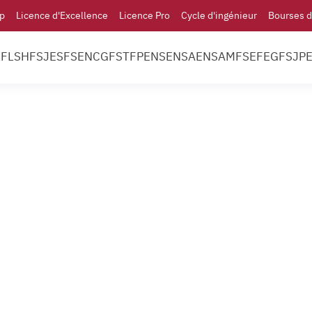
p
Licence d'Excellence
Licence Pro
Cycle d'ingénieur
Bourses d
l
FLSH
FSJES
FS
ENCG
FST
FP
ENS
ENSA
ENSAM
FSE
FEG
FSJP