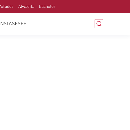
'études
Alwadifa
Bachelor
ENSIAS
ESEF