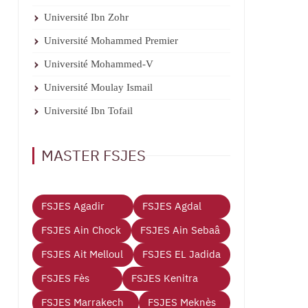
Université Ibn Zohr
Université Mohammed Premier
Université Mohammed-V
Université Moulay Ismail
Université Ibn Tofail
MASTER FSJES
FSJES Agadir
FSJES Agdal
FSJES Ain Chock
FSJES Ain Sebaâ
FSJES Ait Melloul
FSJES EL Jadida
FSJES Fès
FSJES Kenitra
FSJES Marrakech
FSJES Meknès