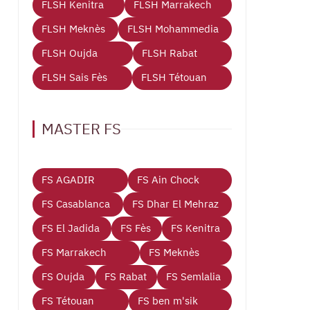
FLSH Kenitra
FLSH Marrakech
FLSH Meknès
FLSH Mohammedia
FLSH Oujda
FLSH Rabat
FLSH Sais Fès
FLSH Tétouan
MASTER FS
FS AGADIR
FS Ain Chock
FS Casablanca
FS Dhar El Mehraz
FS El Jadida
FS Fès
FS Kenitra
FS Marrakech
FS Meknès
FS Oujda
FS Rabat
FS Semlalia
FS Tétouan
FS ben m'sik