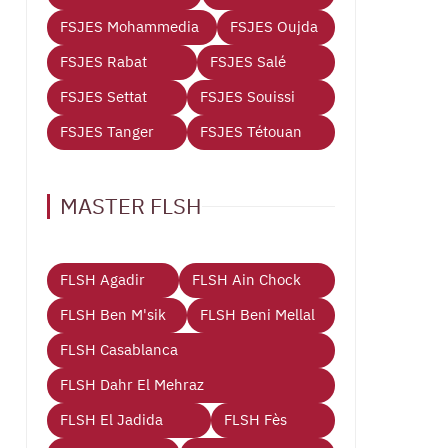
FSJES Mohammedia
FSJES Oujda
FSJES Rabat
FSJES Salé
FSJES Settat
FSJES Souissi
FSJES Tanger
FSJES Tétouan
MASTER FLSH
FLSH Agadir
FLSH Ain Chock
FLSH Ben M'sik
FLSH Beni Mellal
FLSH Casablanca
FLSH Dahr El Mehraz
FLSH El Jadida
FLSH Fès