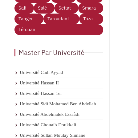
Safi
Salé
Settat
Smara
Tanger
Taroudant
Taza
Tétouan
Master Par Université
Université Cadi Ayyad
Université Hassan II
Université Hassan 1er
Université Sidi Mohamed Ben Abdellah
Université Abdelmalek Essaâdi
Université Chouaib Doukkali
Université Sultan Moulay Slimane