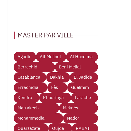
MASTER PAR VILLE
Agadir
Ait Melloul
Al Hoceima
Berrechid
Béni Mellal
Casablanca
Dakhla
El Jadida
Errachidia
Fès
Guelmim
Kenitra
Khouribga
Larache
Marrakech
Meknès
Mohammedia
Nador
Ouarzazate
Oujda
RABAT