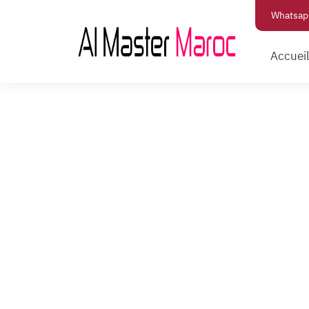
Whatsap
Accuei