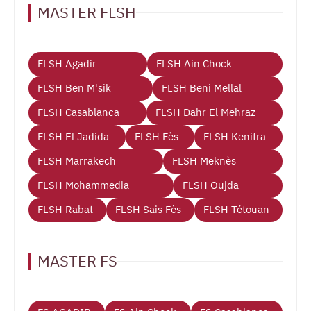
MASTER FLSH
FLSH Agadir
FLSH Ain Chock
FLSH Ben M'sik
FLSH Beni Mellal
FLSH Casablanca
FLSH Dahr El Mehraz
FLSH El Jadida
FLSH Fès
FLSH Kenitra
FLSH Marrakech
FLSH Meknès
FLSH Mohammedia
FLSH Oujda
FLSH Rabat
FLSH Sais Fès
FLSH Tétouan
MASTER FS