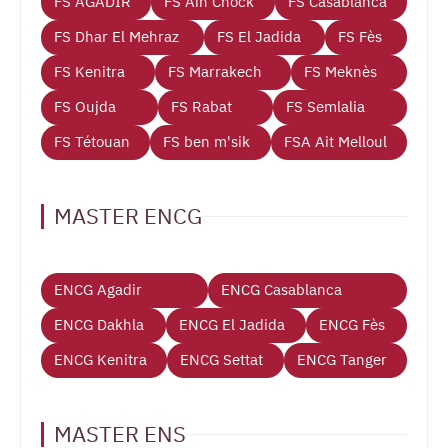
FS AGADIR
FS Ain Chock
FS Casablanca
FS Dhar El Mehraz
FS El Jadida
FS Fès
FS Kenitra
FS Marrakech
FS Meknès
FS Oujda
FS Rabat
FS Semlalia
FS Tétouan
FS ben m'sik
FSA Ait Melloul
MASTER ENCG
ENCG Agadir
ENCG Casablanca
ENCG Dakhla
ENCG El Jadida
ENCG Fès
ENCG Kenitra
ENCG Settat
ENCG Tanger
MASTER ENS