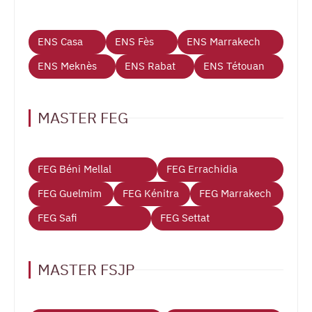
ENS Casa
ENS Fès
ENS Marrakech
ENS Meknès
ENS Rabat
ENS Tétouan
MASTER FEG
FEG Béni Mellal
FEG Errachidia
FEG Guelmim
FEG Kénitra
FEG Marrakech
FEG Safi
FEG Settat
MASTER FSJP