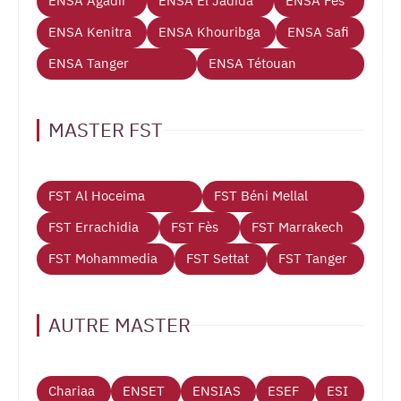
ENSA Agadir
ENSA El Jadida
ENSA Fès
ENSA Kenitra
ENSA Khouribga
ENSA Safi
ENSA Tanger
ENSA Tétouan
MASTER FST
FST Al Hoceima
FST Béni Mellal
FST Errachidia
FST Fès
FST Marrakech
FST Mohammedia
FST Settat
FST Tanger
AUTRE MASTER
Chariaa
ENSET
ENSIAS
ESEF
ESI