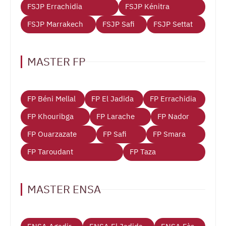
FSJP Errachidia
FSJP Kénitra
FSJP Marrakech
FSJP Safi
FSJP Settat
MASTER FP
FP Béni Mellal
FP El Jadida
FP Errachidia
FP Khouribga
FP Larache
FP Nador
FP Ouarzazate
FP Safi
FP Smara
FP Taroudant
FP Taza
MASTER ENSA