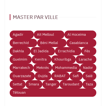
MASTER PAR VILLE
Agadir
Ait Melloul
Al Hoceima
Berrechid
Béni Mellal
Casablanca
Dakhla
El Jadida
Errachidia
Fès
Guelmim
Kenitra
Khouribga
Larache
Marrakech
Meknès
Mohammedia
Nador
Ouarzazate
Oujda
RABAT
Safi
Salé
Settat
Smara
Tanger
Taroudant
Taza
Tétouan