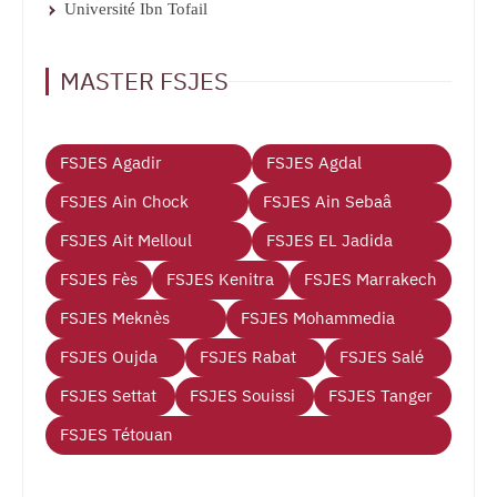
Université Ibn Tofail
MASTER FSJES
FSJES Agadir
FSJES Agdal
FSJES Ain Chock
FSJES Ain Sebaâ
FSJES Ait Melloul
FSJES EL Jadida
FSJES Fès
FSJES Kenitra
FSJES Marrakech
FSJES Meknès
FSJES Mohammedia
FSJES Oujda
FSJES Rabat
FSJES Salé
FSJES Settat
FSJES Souissi
FSJES Tanger
FSJES Tétouan