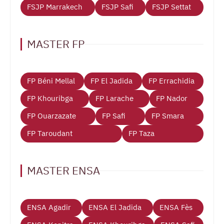
FSJP Marrakech
FSJP Safi
FSJP Settat
MASTER FP
FP Béni Mellal
FP El Jadida
FP Errachidia
FP Khouribga
FP Larache
FP Nador
FP Ouarzazate
FP Safi
FP Smara
FP Taroudant
FP Taza
MASTER ENSA
ENSA Agadir
ENSA El Jadida
ENSA Fès