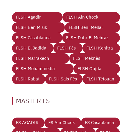
FLSH Agadir
FLSH Ain Chock
FLSH Ben M'sik
FLSH Beni Mellal
FLSH Casablanca
FLSH Dahr El Mehraz
FLSH El Jadida
FLSH Fès
FLSH Kenitra
FLSH Marrakech
FLSH Meknès
FLSH Mohammedia
FLSH Oujda
FLSH Rabat
FLSH Sais Fès
FLSH Tétouan
MASTER FS
FS AGADIR
FS Ain Chock
FS Casablanca