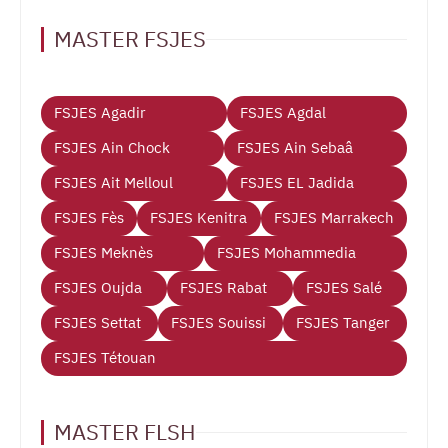
MASTER FSJES
FSJES Agadir
FSJES Agdal
FSJES Ain Chock
FSJES Ain Sebaâ
FSJES Ait Melloul
FSJES EL Jadida
FSJES Fès
FSJES Kenitra
FSJES Marrakech
FSJES Meknès
FSJES Mohammedia
FSJES Oujda
FSJES Rabat
FSJES Salé
FSJES Settat
FSJES Souissi
FSJES Tanger
FSJES Tétouan
MASTER FLSH