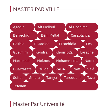
MASTER PAR VILLE
Agadir
Ait Melloul
Al Hoceima
Berrechid
Béni Mellal
Casablanca
Dakhla
El Jadida
Errachidia
Fès
Guelmim
Kenitra
Khouribga
Larache
Marrakech
Meknès
Mohammedia
Nador
Ouarzazate
Oujda
RABAT
Safi
Salé
Settat
Smara
Tanger
Taroudant
Taza
Tétouan
Master Par Université