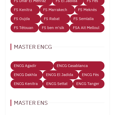
FS Dhar El Mehraz
FS El Jadida
FS Fès
FS Kenitra
FS Marrakech
FS Meknès
FS Oujda
FS Rabat
FS Semlalia
FS Tétouan
FS ben m'sik
FSA Ait Melloul
MASTER ENCG
ENCG Agadir
ENCG Casablanca
ENCG Dakhla
ENCG El Jadida
ENCG Fès
ENCG Kenitra
ENCG Settat
ENCG Tanger
MASTER ENS