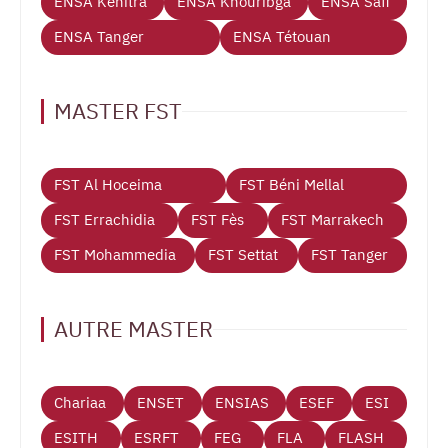
ENSA Kenitra
ENSA Khouribga
ENSA Safi
ENSA Tanger
ENSA Tétouan
MASTER FST
FST Al Hoceima
FST Béni Mellal
FST Errachidia
FST Fès
FST Marrakech
FST Mohammedia
FST Settat
FST Tanger
AUTRE MASTER
Chariaa
ENSET
ENSIAS
ESEF
ESI
ESITH
ESRFT
FEG
FLA
FLASH