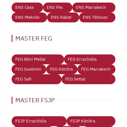
ENS Casa
ENS Fès
ENS Marrakech
ENS Meknès
ENS Rabat
ENS Tétouan
MASTER FEG
FEG Béni Mellal
FEG Errachidia
FEG Guelmim
FEG Kénitra
FEG Marrakech
FEG Safi
FEG Settat
MASTER FSJP
FSJP Errachidia
FSJP Kénitra