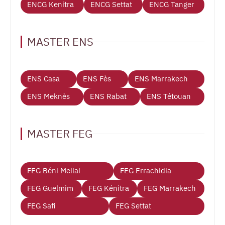
ENCG Kenitra
ENCG Settat
ENCG Tanger
MASTER ENS
ENS Casa
ENS Fès
ENS Marrakech
ENS Meknès
ENS Rabat
ENS Tétouan
MASTER FEG
FEG Béni Mellal
FEG Errachidia
FEG Guelmim
FEG Kénitra
FEG Marrakech
FEG Safi
FEG Settat