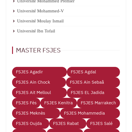
Université Mohammed Premier
Université Mohammed-V
Université Moulay Ismail
Université Ibn Tofail
MASTER FSJES
FSJES Agadir
FSJES Agdal
FSJES Ain Chock
FSJES Ain Sebaâ
FSJES Ait Melloul
FSJES EL Jadida
FSJES Fès
FSJES Kenitra
FSJES Marrakech
FSJES Meknès
FSJES Mohammedia
FSJES Oujda
FSJES Rabat
FSJES Salé