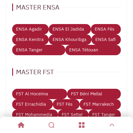
MASTER ENSA
ENSA Agadir
ENSA El Jadida
ENSA Fès
ENSA Kenitra
ENSA Khouribga
ENSA Safi
ENSA Tanger
ENSA Tétouan
MASTER FST
FST Al Hoceima
FST Béni Mellal
FST Errachidia
FST Fès
FST Marrakech
FST Mohammedia
FST Settat
FST Tanger