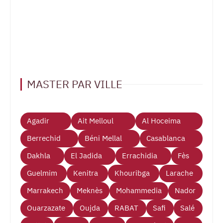
MASTER PAR VILLE
Agadir
Ait Melloul
Al Hoceima
Berrechid
Béni Mellal
Casablanca
Dakhla
El Jadida
Errachidia
Fès
Guelmim
Kenitra
Khouribga
Larache
Marrakech
Meknès
Mohammedia
Nador
Ouarzazate
Oujda
RABAT
Safi
Salé