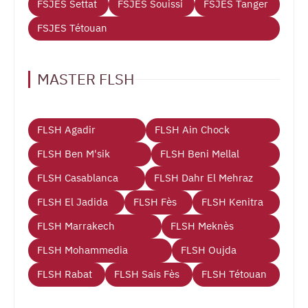
FSJES Settat
FSJES Souissi
FSJES Tanger
FSJES Tétouan
MASTER FLSH
FLSH Agadir
FLSH Ain Chock
FLSH Ben M'sik
FLSH Beni Mellal
FLSH Casablanca
FLSH Dahr El Mehraz
FLSH El Jadida
FLSH Fès
FLSH Kenitra
FLSH Marrakech
FLSH Meknès
FLSH Mohammedia
FLSH Oujda
FLSH Rabat
FLSH Sais Fès
FLSH Tétouan