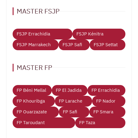
MASTER FSJP
FSJP Errachidia
FSJP Kénitra
FSJP Marrakech
FSJP Safi
FSJP Settat
MASTER FP
FP Béni Mellal
FP El Jadida
FP Errachidia
FP Khouribga
FP Larache
FP Nador
FP Ouarzazate
FP Safi
FP Smara
FP Taroudant
FP Taza