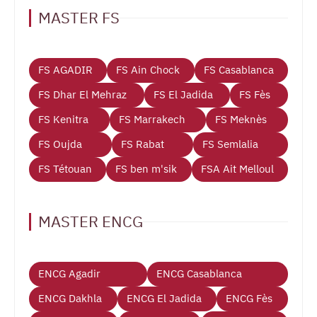
MASTER FS
FS AGADIR
FS Ain Chock
FS Casablanca
FS Dhar El Mehraz
FS El Jadida
FS Fès
FS Kenitra
FS Marrakech
FS Meknès
FS Oujda
FS Rabat
FS Semlalia
FS Tétouan
FS ben m'sik
FSA Ait Melloul
MASTER ENCG
ENCG Agadir
ENCG Casablanca
ENCG Dakhla
ENCG El Jadida
ENCG Fès