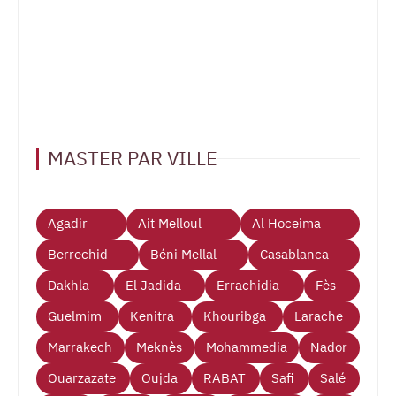
MASTER PAR VILLE
Agadir
Ait Melloul
Al Hoceima
Berrechid
Béni Mellal
Casablanca
Dakhla
El Jadida
Errachidia
Fès
Guelmim
Kenitra
Khouribga
Larache
Marrakech
Meknès
Mohammedia
Nador
Ouarzazate
Oujda
RABAT
Safi
Salé