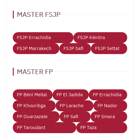
MASTER FSJP
FSJP Errachidia
FSJP Kénitra
FSJP Marrakech
FSJP Safi
FSJP Settat
MASTER FP
FP Béni Mellal
FP El Jadida
FP Errachidia
FP Khouribga
FP Larache
FP Nador
FP Ouarzazate
FP Safi
FP Smara
FP Taroudant
FP Taza