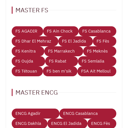
MASTER FS
FS AGADIR
FS Ain Chock
FS Casablanca
FS Dhar El Mehraz
FS El Jadida
FS Fès
FS Kenitra
FS Marrakech
FS Meknès
FS Oujda
FS Rabat
FS Semlalia
FS Tétouan
FS ben m'sik
FSA Ait Melloul
MASTER ENCG
ENCG Agadir
ENCG Casablanca
ENCG Dakhla
ENCG El Jadida
ENCG Fès