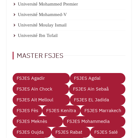
Université Mohammed Premier
Université Mohammed-V
Université Moulay Ismail
Université Ibn Tofail
MASTER FSJES
FSJES Agadir
FSJES Agdal
FSJES Ain Chock
FSJES Ain Sebaâ
FSJES Ait Melloul
FSJES EL Jadida
FSJES Fès
FSJES Kenitra
FSJES Marrakech
FSJES Meknès
FSJES Mohammedia
FSJES Oujda
FSJES Rabat
FSJES Salé