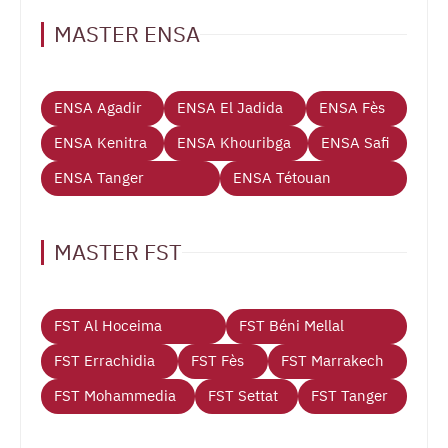
MASTER ENSA
ENSA Agadir
ENSA El Jadida
ENSA Fès
ENSA Kenitra
ENSA Khouribga
ENSA Safi
ENSA Tanger
ENSA Tétouan
MASTER FST
FST Al Hoceima
FST Béni Mellal
FST Errachidia
FST Fès
FST Marrakech
FST Mohammedia
FST Settat
FST Tanger