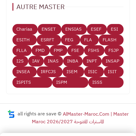
AUTRE MASTER
Chariaa
ENSET
ENSIAS
ESEF
ESI
ESITH
ESRFT
FEG
FLA
FLASH
FLLA
FMD
FMP
FSE
FSHS
FSJP
I2S
IAV
INAS
INBA
INPT
INSAP
INSEA
IRFCJS
ISEM
ISIC
ISIT
ISPITS
ISPM
ISSS
all rights are save ©
AlMaster-Maroc.Com | Master
Maroc 2026/2027 الماسترات المفتوحة