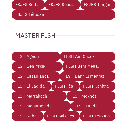
FSJES Settat
FSJES Souissi
FSJES Tanger
FSJES Tétouan
MASTER FLSH
FLSH Agadir
FLSH Ain Chock
FLSH Ben M'sik
FLSH Beni Mellal
FLSH Casablanca
FLSH Dahr El Mehraz
FLSH El Jadida
FLSH Fès
FLSH Kenitra
FLSH Marrakech
FLSH Meknès
FLSH Mohammedia
FLSH Oujda
FLSH Rabat
FLSH Sais Fès
FLSH Tétouan