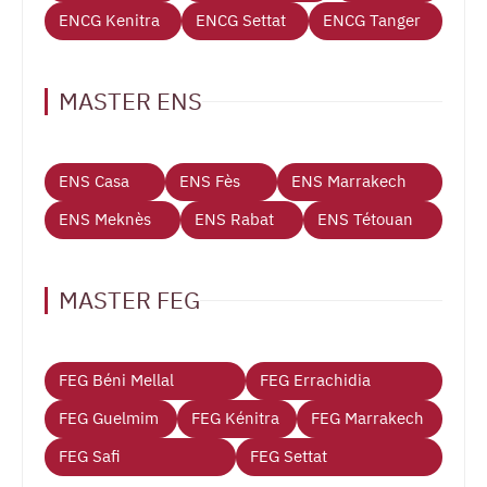
ENCG Kenitra
ENCG Settat
ENCG Tanger
MASTER ENS
ENS Casa
ENS Fès
ENS Marrakech
ENS Meknès
ENS Rabat
ENS Tétouan
MASTER FEG
FEG Béni Mellal
FEG Errachidia
FEG Guelmim
FEG Kénitra
FEG Marrakech
FEG Safi
FEG Settat