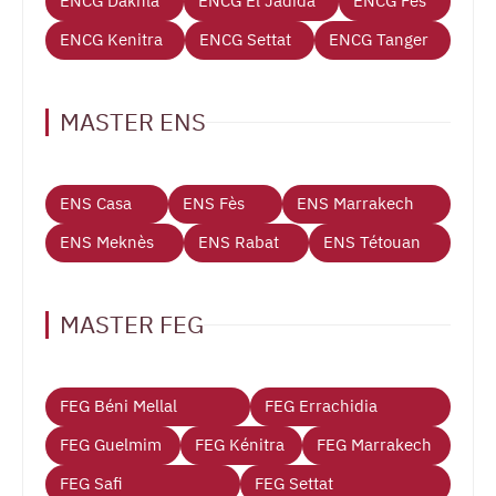
ENCG Dakhla
ENCG El Jadida
ENCG Fès
ENCG Kenitra
ENCG Settat
ENCG Tanger
MASTER ENS
ENS Casa
ENS Fès
ENS Marrakech
ENS Meknès
ENS Rabat
ENS Tétouan
MASTER FEG
FEG Béni Mellal
FEG Errachidia
FEG Guelmim
FEG Kénitra
FEG Marrakech
FEG Safi
FEG Settat