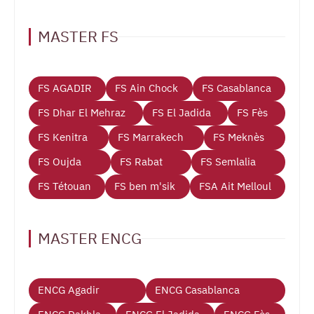
MASTER FS
FS AGADIR
FS Ain Chock
FS Casablanca
FS Dhar El Mehraz
FS El Jadida
FS Fès
FS Kenitra
FS Marrakech
FS Meknès
FS Oujda
FS Rabat
FS Semlalia
FS Tétouan
FS ben m'sik
FSA Ait Melloul
MASTER ENCG
ENCG Agadir
ENCG Casablanca