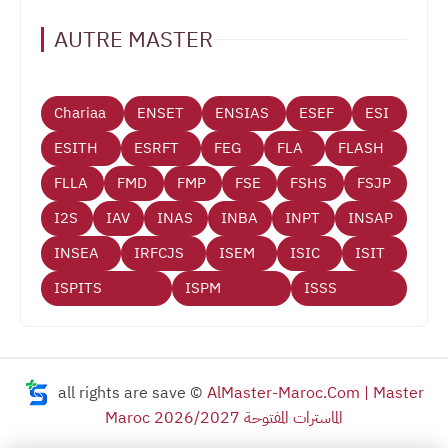
AUTRE MASTER
Chariaa
ENSET
ENSIAS
ESEF
ESI
ESITH
ESRFT
FEG
FLA
FLASH
FLLA
FMD
FMP
FSE
FSHS
FSJP
I2S
IAV
INAS
INBA
INPT
INSAP
INSEA
IRFCJS
ISEM
ISIC
ISIT
ISPITS
ISPM
ISSS
all rights are save ©
AlMaster-Maroc.Com | Master
Maroc 2026/2027 الماسترات المفتوحة