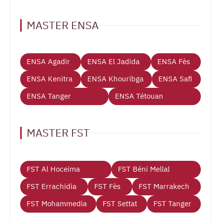
MASTER ENSA
ENSA Agadir
ENSA El Jadida
ENSA Fès
ENSA Kenitra
ENSA Khouribga
ENSA Safi
ENSA Tanger
ENSA Tétouan
MASTER FST
FST Al Hoceima
FST Béni Mellal
FST Errachidia
FST Fès
FST Marrakech
FST Mohammedia
FST Settat
FST Tanger