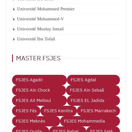
Université Mohammed Premier
Université Mohammed-V
Université Moulay Ismail
Université Ibn Tofail
MASTER FSJES
FSJES Agadir
FSJES Agdal
FSJES Ain Chock
FSJES Ain Sebaâ
FSJES Ait Melloul
FSJES EL Jadida
FSJES Fès
FSJES Kenitra
FSJES Marrakech
FSJES Meknès
FSJES Mohammedia
FSJES Oujda
FSJES Rabat
FSJES Salé