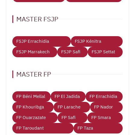
MASTER FSJP
FSJP Errachidia
FSJP Kénitra
FSJP Marrakech
FSJP Safi
FSJP Settat
MASTER FP
FP Béni Mellal
FP El Jadida
FP Errachidia
FP Khouribga
FP Larache
FP Nador
FP Ouarzazate
FP Safi
FP Smara
FP Taroudant
FP Taza