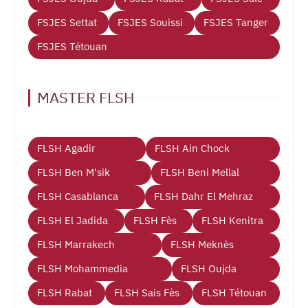
FSJES Settat
FSJES Souissi
FSJES Tanger
FSJES Tétouan
MASTER FLSH
FLSH Agadir
FLSH Ain Chock
FLSH Ben M'sik
FLSH Beni Mellal
FLSH Casablanca
FLSH Dahr El Mehraz
FLSH El Jadida
FLSH Fès
FLSH Kenitra
FLSH Marrakech
FLSH Meknès
FLSH Mohammedia
FLSH Oujda
FLSH Rabat
FLSH Sais Fès
FLSH Tétouan