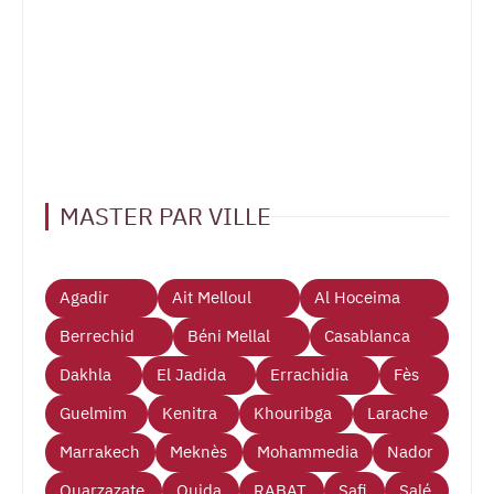
MASTER PAR VILLE
Agadir
Ait Melloul
Al Hoceima
Berrechid
Béni Mellal
Casablanca
Dakhla
El Jadida
Errachidia
Fès
Guelmim
Kenitra
Khouribga
Larache
Marrakech
Meknès
Mohammedia
Nador
Ouarzazate
Oujda
RABAT
Safi
Salé