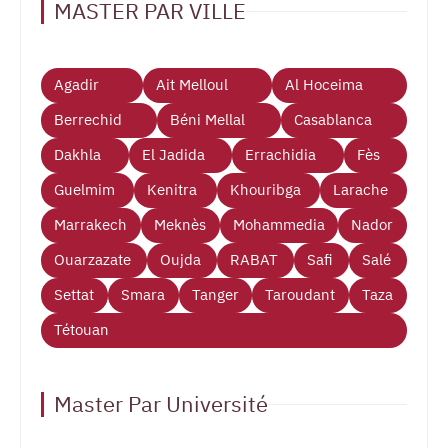
MASTER PAR VILLE
Agadir
Ait Melloul
Al Hoceima
Berrechid
Béni Mellal
Casablanca
Dakhla
El Jadida
Errachidia
Fès
Guelmim
Kenitra
Khouribga
Larache
Marrakech
Meknès
Mohammedia
Nador
Ouarzazate
Oujda
RABAT
Safi
Salé
Settat
Smara
Tanger
Taroudant
Taza
Tétouan
Master Par Université