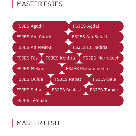
MASTER FSJES
FSJES Agadir
FSJES Agdal
FSJES Ain Chock
FSJES Ain Sebaâ
FSJES Ait Melloul
FSJES EL Jadida
FSJES Fès
FSJES Kenitra
FSJES Marrakech
FSJES Meknès
FSJES Mohammedia
FSJES Oujda
FSJES Rabat
FSJES Salé
FSJES Settat
FSJES Souissi
FSJES Tanger
FSJES Tétouan
MASTER FLSH