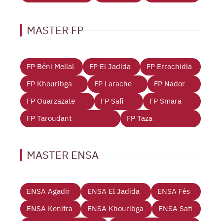
MASTER FP
FP Béni Mellal
FP El Jadida
FP Errachidia
FP Khouribga
FP Larache
FP Nador
FP Ouarzazate
FP Safi
FP Smara
FP Taroudant
FP Taza
MASTER ENSA
ENSA Agadir
ENSA El Jadida
ENSA Fès
ENSA Kenitra
ENSA Khouribga
ENSA Safi