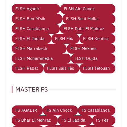
FLSH Agadir
FLSH Ain Chock
FLSH Ben M'sik
FLSH Beni Mellal
FLSH Casablanca
FLSH Dahr El Mehraz
FLSH El Jadida
FLSH Fès
FLSH Kenitra
FLSH Marrakech
FLSH Meknès
FLSH Mohammedia
FLSH Oujda
FLSH Rabat
FLSH Sais Fès
FLSH Tétouan
MASTER FS
FS AGADIR
FS Ain Chock
FS Casablanca
FS Dhar El Mehraz
FS El Jadida
FS Fès