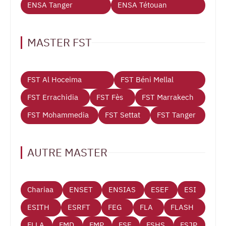
ENSA Tanger
ENSA Tétouan
MASTER FST
FST Al Hoceima
FST Béni Mellal
FST Errachidia
FST Fès
FST Marrakech
FST Mohammedia
FST Settat
FST Tanger
AUTRE MASTER
Chariaa
ENSET
ENSIAS
ESEF
ESI
ESITH
ESRFT
FEG
FLA
FLASH
FLLA
FMD
FMP
FSE
FSHS
FSJP