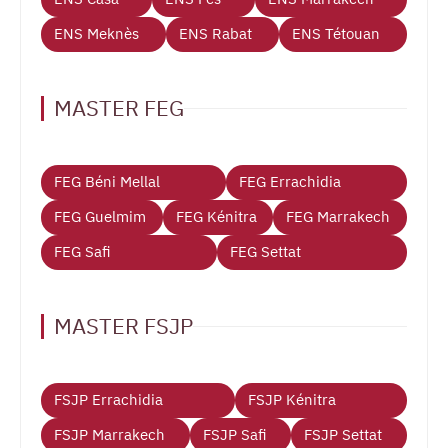
ENS Meknès
ENS Rabat
ENS Tétouan
MASTER FEG
FEG Béni Mellal
FEG Errachidia
FEG Guelmim
FEG Kénitra
FEG Marrakech
FEG Safi
FEG Settat
MASTER FSJP
FSJP Errachidia
FSJP Kénitra
FSJP Marrakech
FSJP Safi
FSJP Settat