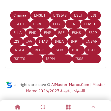
Chariaa
ENSET
ENSIAS
ESEF
ESI
ESITH
ESRFT
FEG
FLA
FLASH
FLLA
FMD
FMP
FSE
FSHS
FSJP
I2S
IAV
INAS
INBA
INPT
INSAP
INSEA
IRFCJS
ISEM
ISIC
ISIT
ISPITS
ISPM
ISSS
all rights are save ©
AlMaster-Maroc.Com | Master
Maroc 2026/2027 الماسترات المفتوحة