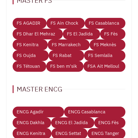
MASTER FS
FS AGADIR
FS Ain Chock
FS Casablanca
FS Dhar El Mehraz
FS El Jadida
FS Fès
FS Kenitra
FS Marrakech
FS Meknès
FS Oujda
FS Rabat
FS Semlalia
FS Tétouan
FS ben m'sik
FSA Ait Melloul
MASTER ENCG
ENCG Agadir
ENCG Casablanca
ENCG Dakhla
ENCG El Jadida
ENCG Fès
ENCG Kenitra
ENCG Settat
ENCG Tanger