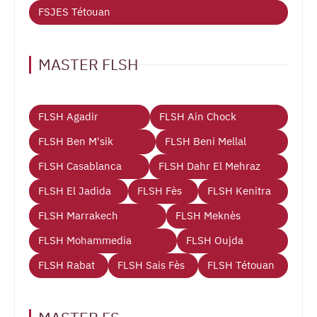
FSJES Tétouan
MASTER FLSH
FLSH Agadir
FLSH Ain Chock
FLSH Ben M'sik
FLSH Beni Mellal
FLSH Casablanca
FLSH Dahr El Mehraz
FLSH El Jadida
FLSH Fès
FLSH Kenitra
FLSH Marrakech
FLSH Meknès
FLSH Mohammedia
FLSH Oujda
FLSH Rabat
FLSH Sais Fès
FLSH Tétouan