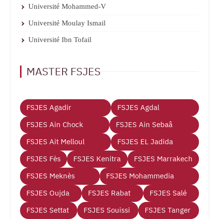
Université Mohammed-V
Université Moulay Ismail
Université Ibn Tofail
MASTER FSJES
FSJES Agadir
FSJES Agdal
FSJES Ain Chock
FSJES Ain Sebaâ
FSJES Ait Melloul
FSJES EL Jadida
FSJES Fès
FSJES Kenitra
FSJES Marrakech
FSJES Meknès
FSJES Mohammedia
FSJES Oujda
FSJES Rabat
FSJES Salé
FSJES Settat
FSJES Souissi
FSJES Tanger