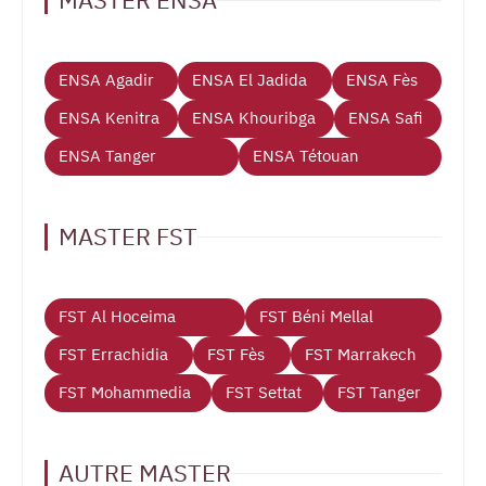
MASTER ENSA
ENSA Agadir
ENSA El Jadida
ENSA Fès
ENSA Kenitra
ENSA Khouribga
ENSA Safi
ENSA Tanger
ENSA Tétouan
MASTER FST
FST Al Hoceima
FST Béni Mellal
FST Errachidia
FST Fès
FST Marrakech
FST Mohammedia
FST Settat
FST Tanger
AUTRE MASTER