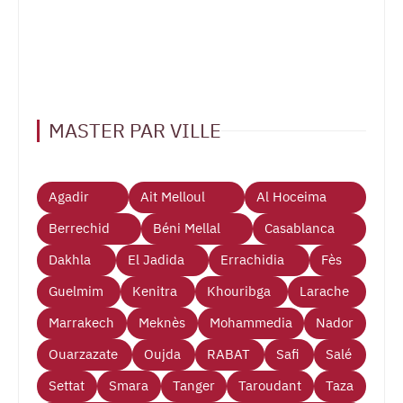
MASTER PAR VILLE
Agadir
Ait Melloul
Al Hoceima
Berrechid
Béni Mellal
Casablanca
Dakhla
El Jadida
Errachidia
Fès
Guelmim
Kenitra
Khouribga
Larache
Marrakech
Meknès
Mohammedia
Nador
Ouarzazate
Oujda
RABAT
Safi
Salé
Settat
Smara
Tanger
Taroudant
Taza