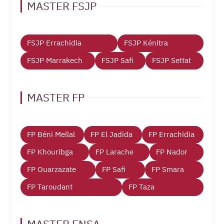
MASTER FSJP
FSJP Errachidia
FSJP Kénitra
FSJP Marrakech
FSJP Safi
FSJP Settat
MASTER FP
FP Béni Mellal
FP El Jadida
FP Errachidia
FP Khouribga
FP Larache
FP Nador
FP Ouarzazate
FP Safi
FP Smara
FP Taroudant
FP Taza