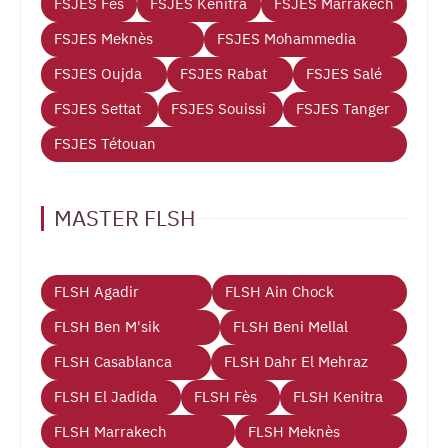
FSJES Fès
FSJES Kenitra
FSJES Marrakech
FSJES Meknès
FSJES Mohammedia
FSJES Oujda
FSJES Rabat
FSJES Salé
FSJES Settat
FSJES Souissi
FSJES Tanger
FSJES Tétouan
MASTER FLSH
FLSH Agadir
FLSH Ain Chock
FLSH Ben M'sik
FLSH Beni Mellal
FLSH Casablanca
FLSH Dahr El Mehraz
FLSH El Jadida
FLSH Fès
FLSH Kenitra
FLSH Marrakech
FLSH Meknès