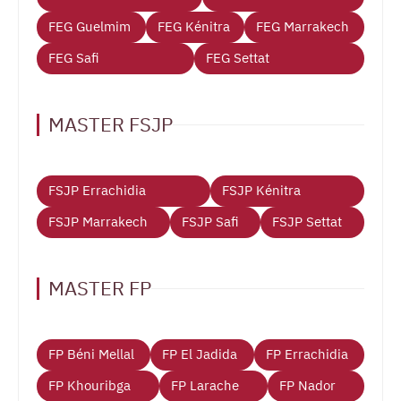
FEG Guelmim
FEG Kénitra
FEG Marrakech
FEG Safi
FEG Settat
MASTER FSJP
FSJP Errachidia
FSJP Kénitra
FSJP Marrakech
FSJP Safi
FSJP Settat
MASTER FP
FP Béni Mellal
FP El Jadida
FP Errachidia
FP Khouribga
FP Larache
FP Nador