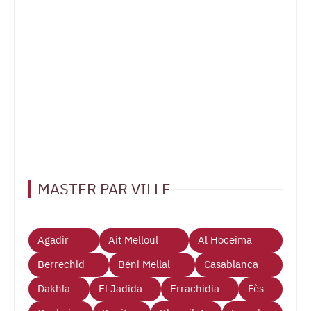
MASTER PAR VILLE
Agadir
Ait Melloul
Al Hoceima
Berrechid
Béni Mellal
Casablanca
Dakhla
El Jadida
Errachidia
Fès