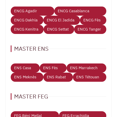
ENCG Agadir
ENCG Casablanca
ENCG Dakhla
ENCG El Jadida
ENCG Fès
ENCG Kenitra
ENCG Settat
ENCG Tanger
MASTER ENS
ENS Casa
ENS Fès
ENS Marrakech
ENS Meknès
ENS Rabat
ENS Tétouan
MASTER FEG
FEG Béni Mellal
FEG Errachidia