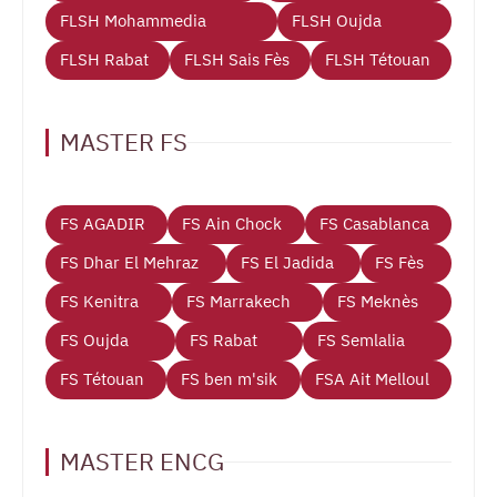
FLSH Mohammedia
FLSH Oujda
FLSH Rabat
FLSH Sais Fès
FLSH Tétouan
MASTER FS
FS AGADIR
FS Ain Chock
FS Casablanca
FS Dhar El Mehraz
FS El Jadida
FS Fès
FS Kenitra
FS Marrakech
FS Meknès
FS Oujda
FS Rabat
FS Semlalia
FS Tétouan
FS ben m'sik
FSA Ait Melloul
MASTER ENCG