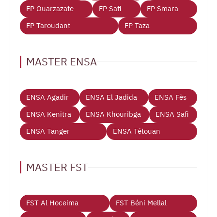
FP Ouarzazate
FP Safi
FP Smara
FP Taroudant
FP Taza
MASTER ENSA
ENSA Agadir
ENSA El Jadida
ENSA Fès
ENSA Kenitra
ENSA Khouribga
ENSA Safi
ENSA Tanger
ENSA Tétouan
MASTER FST
FST Al Hoceima
FST Béni Mellal