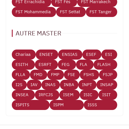
FST Errachidia
FST Fès
FST Marrakech
FST Mohammedia
FST Settat
FST Tanger
AUTRE MASTER
Chariaa
ENSET
ENSIAS
ESEF
ESI
ESITH
ESRFT
FEG
FLA
FLASH
FLLA
FMD
FMP
FSE
FSHS
FSJP
I2S
IAV
INAS
INBA
INPT
INSAP
INSEA
IRFCJS
ISEM
ISIC
ISIT
ISPITS
ISPM
ISSS