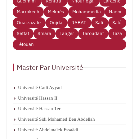
Guelmim
Kenitra
Khouribga
Larache
Marrakech
Meknès
Mohammedia
Nador
Ouarzazate
Oujda
RABAT
Safi
Salé
Settat
Smara
Tanger
Taroudant
Taza
Tétouan
Master Par Université
Université Cadi Ayyad
Université Hassan II
Université Hassan 1er
Université Sidi Mohamed Ben Abdellah
Université Abdelmalek Essaâdi