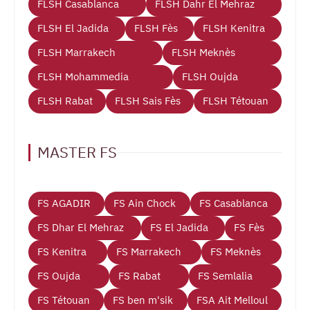
FLSH Casablanca
FLSH Dahr El Mehraz
FLSH El Jadida
FLSH Fès
FLSH Kenitra
FLSH Marrakech
FLSH Meknès
FLSH Mohammedia
FLSH Oujda
FLSH Rabat
FLSH Sais Fès
FLSH Tétouan
MASTER FS
FS AGADIR
FS Ain Chock
FS Casablanca
FS Dhar El Mehraz
FS El Jadida
FS Fès
FS Kenitra
FS Marrakech
FS Meknès
FS Oujda
FS Rabat
FS Semlalia
FS Tétouan
FS ben m'sik
FSA Ait Melloul