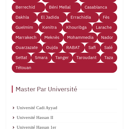
Berrechid
Béni Mellal
Casablanca
Dakhla
El Jadida
Errachidia
Fès
Guelmim
Kenitra
Khouribga
Larache
Marrakech
Meknès
Mohammedia
Nador
Ouarzazate
Oujda
RABAT
Safi
Salé
Settat
Smara
Tanger
Taroudant
Taza
Tétouan
Master Par Université
Université Cadi Ayyad
Université Hassan II
Université Hassan 1er