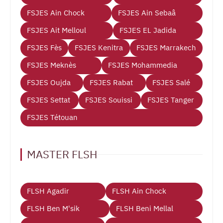
FSJES Ain Chock
FSJES Ain Sebaâ
FSJES Ait Melloul
FSJES EL Jadida
FSJES Fès
FSJES Kenitra
FSJES Marrakech
FSJES Meknès
FSJES Mohammedia
FSJES Oujda
FSJES Rabat
FSJES Salé
FSJES Settat
FSJES Souissi
FSJES Tanger
FSJES Tétouan
MASTER FLSH
FLSH Agadir
FLSH Ain Chock
FLSH Ben M'sik
FLSH Beni Mellal