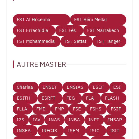
FST Al Hoceima
FST Béni Mellal
FST Errachidia
FST Fès
FST Marrakech
FST Mohammedia
FST Settat
FST Tanger
AUTRE MASTER
Chariaa
ENSET
ENSIAS
ESEF
ESI
ESITH
ESRFT
FEG
FLA
FLASH
FLLA
FMD
FMP
FSE
FSHS
FSJP
I2S
IAV
INAS
INBA
INPT
INSAP
INSEA
IRFCJS
ISEM
ISIC
ISIT