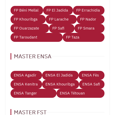
FP Béni Mellal
FP El Jadida
FP Errachidia
FP Khouribga
FP Larache
FP Nador
FP Ouarzazate
FP Safi
FP Smara
FP Taroudant
FP Taza
MASTER ENSA
ENSA Agadir
ENSA El Jadida
ENSA Fès
ENSA Kenitra
ENSA Khouribga
ENSA Safi
ENSA Tanger
ENSA Tétouan
MASTER FST