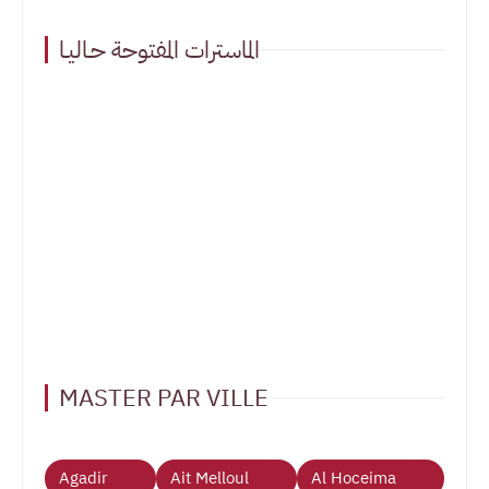
الماسترات المفتوحة حـاليـا
MASTER PAR VILLE
Agadir
Ait Melloul
Al Hoceima