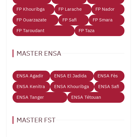
FP Khouribga
FP Larache
FP Nador
FP Ouarzazate
FP Safi
FP Smara
FP Taroudant
FP Taza
MASTER ENSA
ENSA Agadir
ENSA El Jadida
ENSA Fès
ENSA Kenitra
ENSA Khouribga
ENSA Safi
ENSA Tanger
ENSA Tétouan
MASTER FST