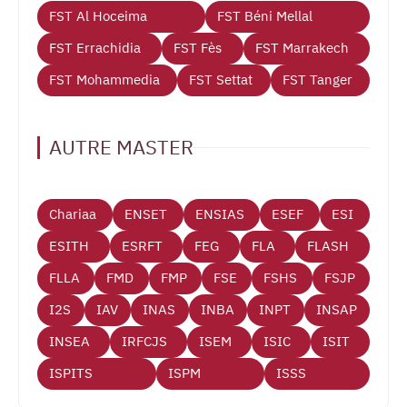
FST Al Hoceima
FST Béni Mellal
FST Errachidia
FST Fès
FST Marrakech
FST Mohammedia
FST Settat
FST Tanger
AUTRE MASTER
Chariaa
ENSET
ENSIAS
ESEF
ESI
ESITH
ESRFT
FEG
FLA
FLASH
FLLA
FMD
FMP
FSE
FSHS
FSJP
I2S
IAV
INAS
INBA
INPT
INSAP
INSEA
IRFCJS
ISEM
ISIC
ISIT
ISPITS
ISPM
ISSS