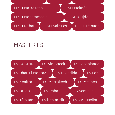
FLSH Marrakech
FLSH Meknès
FLSH Mohammedia
FLSH Oujda
FLSH Rabat
FLSH Sais Fès
FLSH Tétouan
MASTER FS
FS AGADIR
FS Ain Chock
FS Casablanca
FS Dhar El Mehraz
FS El Jadida
FS Fès
FS Kenitra
FS Marrakech
FS Meknès
FS Oujda
FS Rabat
FS Semlalia
FS Tétouan
FS ben m'sik
FSA Ait Melloul