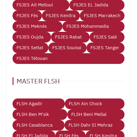
FSJES Ait Melloul
FSJES EL Jadida
FSJES Fès
FSJES Kenitra
FSJES Marrakech
FSJES Meknès
FSJES Mohammedia
FSJES Oujda
FSJES Rabat
FSJES Salé
FSJES Settat
FSJES Souissi
FSJES Tanger
FSJES Tétouan
MASTER FLSH
FLSH Agadir
FLSH Ain Chock
FLSH Ben M'sik
FLSH Beni Mellal
FLSH Casablanca
FLSH Dahr El Mehraz
FLSH El Jadida
FLSH Fès
FLSH Kenitra