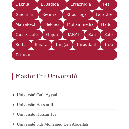
Dakhla
El Jadida
Errachidia
Fès
Guelmim
Kenitra
Khouribga
Larache
Marrakech
Meknès
Mohammedia
Nador
Ouarzazate
Oujda
RABAT
Safi
Salé
Settat
Smara
Tanger
Taroudant
Taza
Tétouan
Master Par Université
Université Cadi Ayyad
Université Hassan II
Université Hassan 1er
Université Sidi Mohamed Ben Abdellah