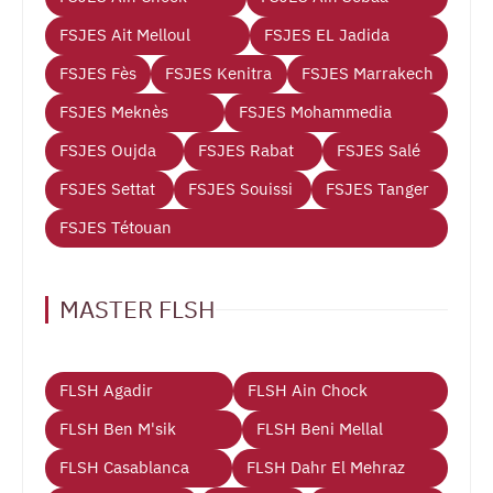
FSJES Ait Melloul
FSJES EL Jadida
FSJES Fès
FSJES Kenitra
FSJES Marrakech
FSJES Meknès
FSJES Mohammedia
FSJES Oujda
FSJES Rabat
FSJES Salé
FSJES Settat
FSJES Souissi
FSJES Tanger
FSJES Tétouan
MASTER FLSH
FLSH Agadir
FLSH Ain Chock
FLSH Ben M'sik
FLSH Beni Mellal
FLSH Casablanca
FLSH Dahr El Mehraz