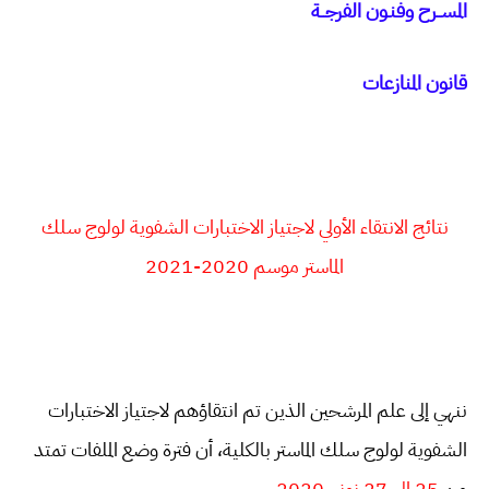
المســرح وفنـون الفرجــة
قانون المنازعات
نتائج ا
لانتقاء الأولي لاجتياز الاختبارات الشفوية لولوج سلك
الماستر موسم 2020-2021
ننهي إلى علم المرشحين الذين تم انتقاؤهم لاجتياز الاختبارات
الشفوية لولوج سلك الماستر بالكلية، أن فترة وضع الملفات تمتد
من
25 إلى 27 نونبر 2020