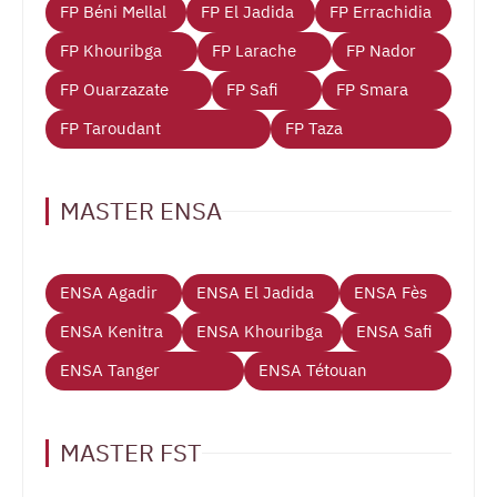
FP Béni Mellal
FP El Jadida
FP Errachidia
FP Khouribga
FP Larache
FP Nador
FP Ouarzazate
FP Safi
FP Smara
FP Taroudant
FP Taza
MASTER ENSA
ENSA Agadir
ENSA El Jadida
ENSA Fès
ENSA Kenitra
ENSA Khouribga
ENSA Safi
ENSA Tanger
ENSA Tétouan
MASTER FST