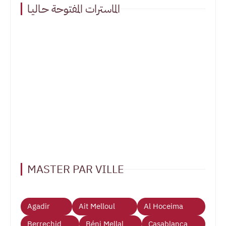
الماسترات المفتوحة حـاليـا
MASTER PAR VILLE
Agadir
Ait Melloul
Al Hoceima
Berrechid
Béni Mellal
Casablanca