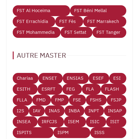
FST Al Hoceima
FST Béni Mellal
FST Errachidia
FST Fès
FST Marrakech
FST Mohammedia
FST Settat
FST Tanger
AUTRE MASTER
Chariaa
ENSET
ENSIAS
ESEF
ESI
ESITH
ESRFT
FEG
FLA
FLASH
FLLA
FMD
FMP
FSE
FSHS
FSJP
I2S
IAV
INAS
INBA
INPT
INSAP
INSEA
IRFCJS
ISEM
ISIC
ISIT
ISPITS
ISPM
ISSS