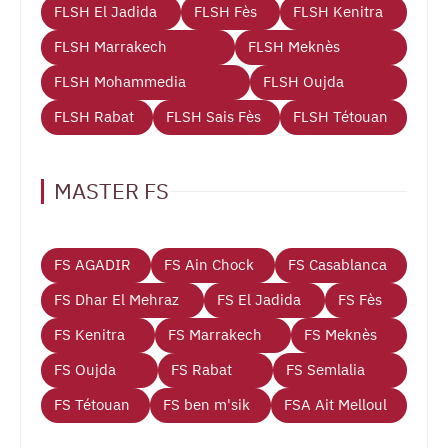
FLSH El Jadida
FLSH Fès
FLSH Kenitra
FLSH Marrakech
FLSH Meknès
FLSH Mohammedia
FLSH Oujda
FLSH Rabat
FLSH Sais Fès
FLSH Tétouan
MASTER FS
FS AGADIR
FS Ain Chock
FS Casablanca
FS Dhar El Mehraz
FS El Jadida
FS Fès
FS Kenitra
FS Marrakech
FS Meknès
FS Oujda
FS Rabat
FS Semlalia
FS Tétouan
FS ben m'sik
FSA Ait Melloul