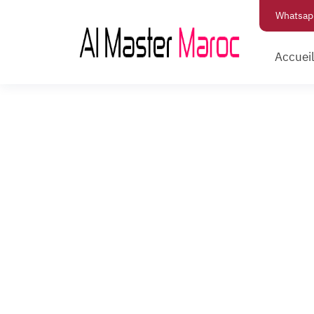
Whatsap
Accuei