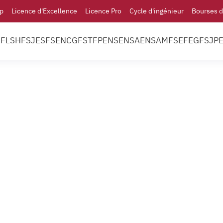
p
Licence d'Excellence
Licence Pro
Cycle d'ingénieur
Bourses d
l
FLSH
FSJES
FS
ENCG
FST
FP
ENS
ENSA
ENSAM
FSE
FEG
FSJP