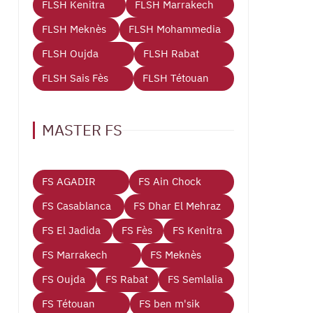
FLSH Kenitra
FLSH Marrakech
FLSH Meknès
FLSH Mohammedia
FLSH Oujda
FLSH Rabat
FLSH Sais Fès
FLSH Tétouan
MASTER FS
FS AGADIR
FS Ain Chock
FS Casablanca
FS Dhar El Mehraz
FS El Jadida
FS Fès
FS Kenitra
FS Marrakech
FS Meknès
FS Oujda
FS Rabat
FS Semlalia
FS Tétouan
FS ben m'sik