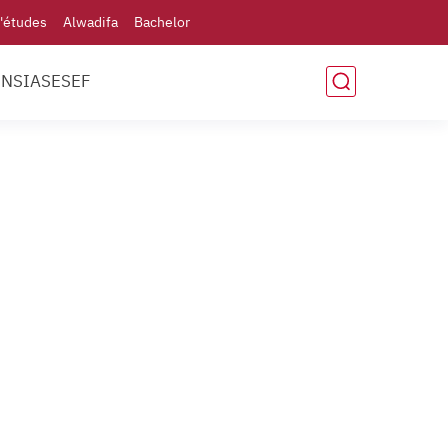
'études
Alwadifa
Bachelor
ENSIAS
ESEF