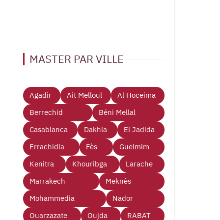
MASTER PAR VILLE
Agadir
Ait Melloul
Al Hoceima
Berrechid
Béni Mellal
Casablanca
Dakhla
El Jadida
Errachidia
Fès
Guelmim
Kenitra
Khouribga
Larache
Marrakech
Meknès
Mohammedia
Nador
Ouarzazate
Oujda
RABAT