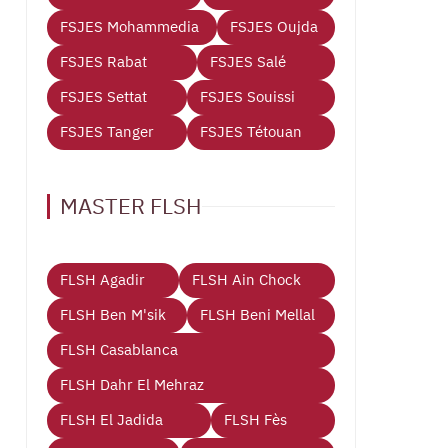
FSJES Mohammedia
FSJES Oujda
FSJES Rabat
FSJES Salé
FSJES Settat
FSJES Souissi
FSJES Tanger
FSJES Tétouan
MASTER FLSH
FLSH Agadir
FLSH Ain Chock
FLSH Ben M'sik
FLSH Beni Mellal
FLSH Casablanca
FLSH Dahr El Mehraz
FLSH El Jadida
FLSH Fès