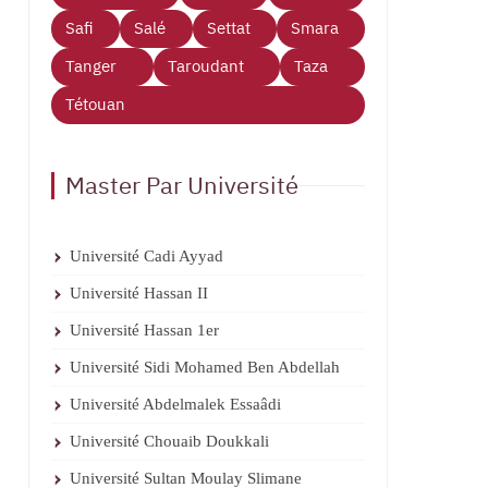
Safi
Salé
Settat
Smara
Tanger
Taroudant
Taza
Tétouan
Master Par Université
Université Cadi Ayyad
Université Hassan II
Université Hassan 1er
Université Sidi Mohamed Ben Abdellah
Université Abdelmalek Essaâdi
Université Chouaib Doukkali
Université Sultan Moulay Slimane