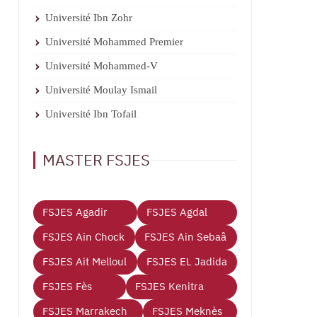
Université Ibn Zohr
Université Mohammed Premier
Université Mohammed-V
Université Moulay Ismail
Université Ibn Tofail
MASTER FSJES
FSJES Agadir
FSJES Agdal
FSJES Ain Chock
FSJES Ain Sebaâ
FSJES Ait Melloul
FSJES EL Jadida
FSJES Fès
FSJES Kenitra
FSJES Marrakech
FSJES Meknès