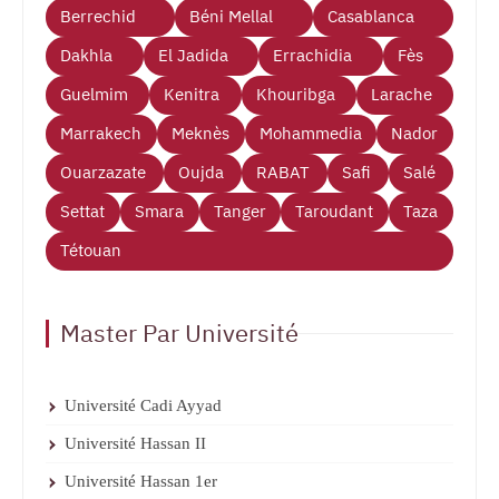
Berrechid
Béni Mellal
Casablanca
Dakhla
El Jadida
Errachidia
Fès
Guelmim
Kenitra
Khouribga
Larache
Marrakech
Meknès
Mohammedia
Nador
Ouarzazate
Oujda
RABAT
Safi
Salé
Settat
Smara
Tanger
Taroudant
Taza
Tétouan
Master Par Université
Université Cadi Ayyad
Université Hassan II
Université Hassan 1er