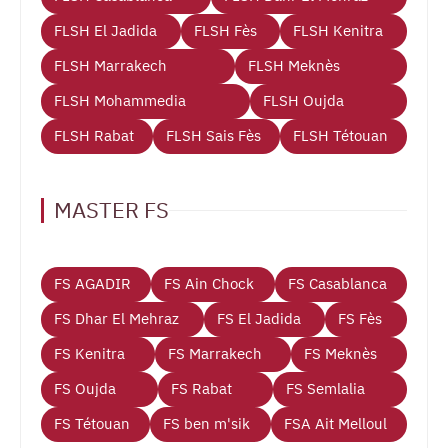
FLSH El Jadida
FLSH Fès
FLSH Kenitra
FLSH Marrakech
FLSH Meknès
FLSH Mohammedia
FLSH Oujda
FLSH Rabat
FLSH Sais Fès
FLSH Tétouan
MASTER FS
FS AGADIR
FS Ain Chock
FS Casablanca
FS Dhar El Mehraz
FS El Jadida
FS Fès
FS Kenitra
FS Marrakech
FS Meknès
FS Oujda
FS Rabat
FS Semlalia
FS Tétouan
FS ben m'sik
FSA Ait Melloul