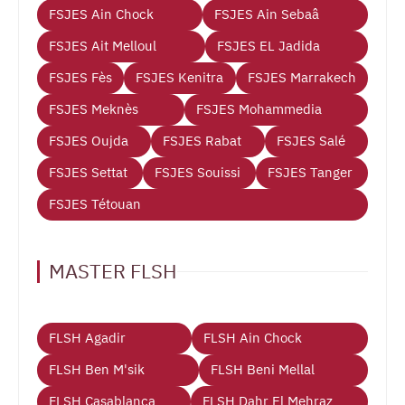
FSJES Ain Chock
FSJES Ain Sebaâ
FSJES Ait Melloul
FSJES EL Jadida
FSJES Fès
FSJES Kenitra
FSJES Marrakech
FSJES Meknès
FSJES Mohammedia
FSJES Oujda
FSJES Rabat
FSJES Salé
FSJES Settat
FSJES Souissi
FSJES Tanger
FSJES Tétouan
MASTER FLSH
FLSH Agadir
FLSH Ain Chock
FLSH Ben M'sik
FLSH Beni Mellal
FLSH Casablanca
FLSH Dahr El Mehraz