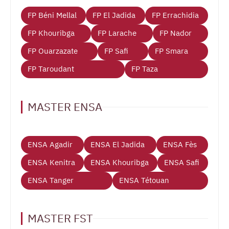
FP Béni Mellal
FP El Jadida
FP Errachidia
FP Khouribga
FP Larache
FP Nador
FP Ouarzazate
FP Safi
FP Smara
FP Taroudant
FP Taza
MASTER ENSA
ENSA Agadir
ENSA El Jadida
ENSA Fès
ENSA Kenitra
ENSA Khouribga
ENSA Safi
ENSA Tanger
ENSA Tétouan
MASTER FST