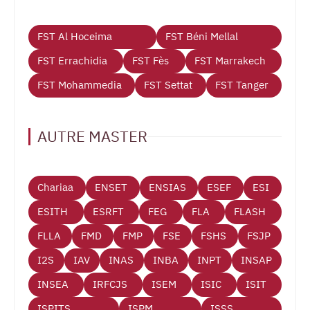
FST Al Hoceima
FST Béni Mellal
FST Errachidia
FST Fès
FST Marrakech
FST Mohammedia
FST Settat
FST Tanger
AUTRE MASTER
Chariaa
ENSET
ENSIAS
ESEF
ESI
ESITH
ESRFT
FEG
FLA
FLASH
FLLA
FMD
FMP
FSE
FSHS
FSJP
I2S
IAV
INAS
INBA
INPT
INSAP
INSEA
IRFCJS
ISEM
ISIC
ISIT
ISPITS
ISPM
ISSS