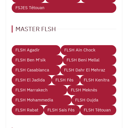
FSJES Tétouan
MASTER FLSH
FLSH Agadir
FLSH Ain Chock
FLSH Ben M'sik
FLSH Beni Mellal
FLSH Casablanca
FLSH Dahr El Mehraz
FLSH El Jadida
FLSH Fès
FLSH Kenitra
FLSH Marrakech
FLSH Meknès
FLSH Mohammedia
FLSH Oujda
FLSH Rabat
FLSH Sais Fès
FLSH Tétouan