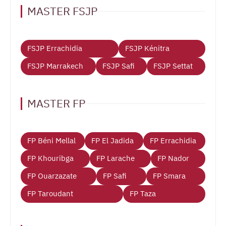
MASTER FSJP
FSJP Errachidia
FSJP Kénitra
FSJP Marrakech
FSJP Safi
FSJP Settat
MASTER FP
FP Béni Mellal
FP El Jadida
FP Errachidia
FP Khouribga
FP Larache
FP Nador
FP Ouarzazate
FP Safi
FP Smara
FP Taroudant
FP Taza