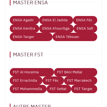
MASTER ENSA
ENSA Agadir
ENSA El Jadida
ENSA Fès
ENSA Kenitra
ENSA Khouribga
ENSA Safi
ENSA Tanger
ENSA Tétouan
MASTER FST
FST Al Hoceima
FST Béni Mellal
FST Errachidia
FST Fès
FST Marrakech
FST Mohammedia
FST Settat
FST Tanger
AUTRE MASTER