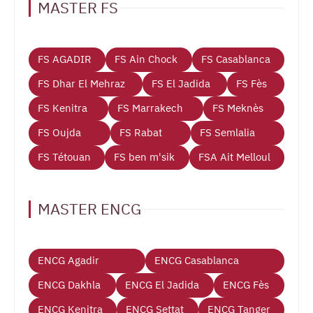
MASTER FS
FS AGADIR
FS Ain Chock
FS Casablanca
FS Dhar El Mehraz
FS El Jadida
FS Fès
FS Kenitra
FS Marrakech
FS Meknès
FS Oujda
FS Rabat
FS Semlalia
FS Tétouan
FS ben m'sik
FSA Ait Melloul
MASTER ENCG
ENCG Agadir
ENCG Casablanca
ENCG Dakhla
ENCG El Jadida
ENCG Fès
ENCG Kenitra
ENCG Settat
ENCG Tanger