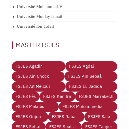
Université Mohammed-V
Université Moulay Ismail
Université Ibn Tofail
MASTER FSJES
FSJES Agadir
FSJES Agdal
FSJES Ain Chock
FSJES Ain Sebaâ
FSJES Ait Melloul
FSJES EL Jadida
FSJES Fès
FSJES Kenitra
FSJES Marrakech
FSJES Meknès
FSJES Mohammedia
FSJES Oujda
FSJES Rabat
FSJES Salé
FSJES Settat
FSJES Souissi
FSJES Tanger