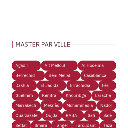
MASTER PAR VILLE
Agadir
Ait Melloul
Al Hoceima
Berrechid
Béni Mellal
Casablanca
Dakhla
El Jadida
Errachidia
Fès
Guelmim
Kenitra
Khouribga
Larache
Marrakech
Meknès
Mohammedia
Nador
Ouarzazate
Oujda
RABAT
Safi
Salé
Settat
Smara
Tanger
Taroudant
Taza