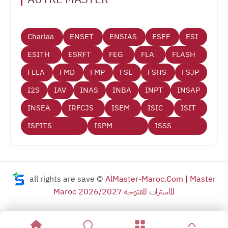
Chariaa
ENSET
ENSIAS
ESEF
ESI
ESITH
ESRFT
FEG
FLA
FLASH
FLLA
FMD
FMP
FSE
FSHS
FSJP
I2S
IAV
INAS
INBA
INPT
INSAP
INSEA
IRFCJS
ISEM
ISIC
ISIT
ISPITS
ISPM
ISSS
all rights are save ©
AlMaster-Maroc.Com | Master
Maroc 2026/2027 الماسترات المفتوحة