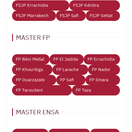
FSJP Errachidia
FSJP Kénitra
FSJP Marrakech
FSJP Safi
FSJP Settat
MASTER FP
FP Béni Mellal
FP El Jadida
FP Errachidia
FP Khouribga
FP Larache
FP Nador
FP Ouarzazate
FP Safi
FP Smara
FP Taroudant
FP Taza
MASTER ENSA