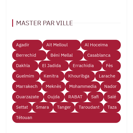
MASTER PAR VILLE
Agadir
Ait Melloul
Al Hoceima
Berrechid
Béni Mellal
Casablanca
Dakhla
El Jadida
Errachidia
Fès
Guelmim
Kenitra
Khouribga
Larache
Marrakech
Meknès
Mohammedia
Nador
Ouarzazate
Oujda
RABAT
Safi
Salé
Settat
Smara
Tanger
Taroudant
Taza
Tétouan