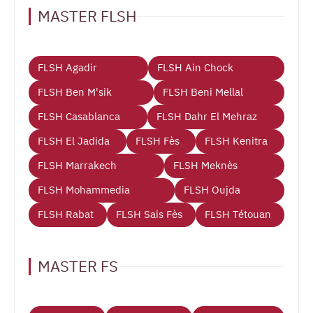
MASTER FLSH
FLSH Agadir
FLSH Ain Chock
FLSH Ben M'sik
FLSH Beni Mellal
FLSH Casablanca
FLSH Dahr El Mehraz
FLSH El Jadida
FLSH Fès
FLSH Kenitra
FLSH Marrakech
FLSH Meknès
FLSH Mohammedia
FLSH Oujda
FLSH Rabat
FLSH Sais Fès
FLSH Tétouan
MASTER FS