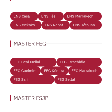
ENS Casa
ENS Fès
ENS Marrakech
ENS Meknès
ENS Rabat
ENS Tétouan
MASTER FEG
FEG Béni Mellal
FEG Errachidia
FEG Guelmim
FEG Kénitra
FEG Marrakech
FEG Safi
FEG Settat
MASTER FSJP