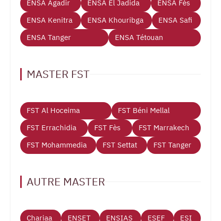
ENSA Agadir
ENSA El Jadida
ENSA Fès
ENSA Kenitra
ENSA Khouribga
ENSA Safi
ENSA Tanger
ENSA Tétouan
MASTER FST
FST Al Hoceima
FST Béni Mellal
FST Errachidia
FST Fès
FST Marrakech
FST Mohammedia
FST Settat
FST Tanger
AUTRE MASTER
Chariaa
ENSET
ENSIAS
ESEF
ESI