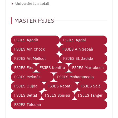
Université Ibn Tofail
MASTER FSJES
FSJES Agadir
FSJES Agdal
FSJES Ain Chock
FSJES Ain Sebaâ
FSJES Ait Melloul
FSJES EL Jadida
FSJES Fès
FSJES Kenitra
FSJES Marrakech
FSJES Meknès
FSJES Mohammedia
FSJES Oujda
FSJES Rabat
FSJES Salé
FSJES Settat
FSJES Souissi
FSJES Tanger
FSJES Tétouan