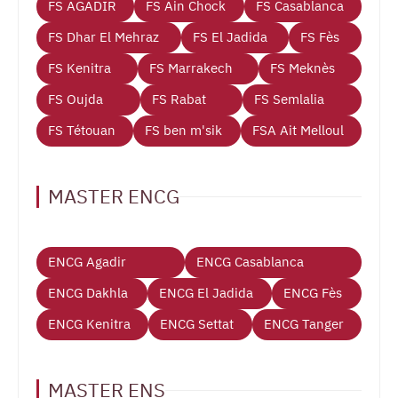
FS AGADIR
FS Ain Chock
FS Casablanca
FS Dhar El Mehraz
FS El Jadida
FS Fès
FS Kenitra
FS Marrakech
FS Meknès
FS Oujda
FS Rabat
FS Semlalia
FS Tétouan
FS ben m'sik
FSA Ait Melloul
MASTER ENCG
ENCG Agadir
ENCG Casablanca
ENCG Dakhla
ENCG El Jadida
ENCG Fès
ENCG Kenitra
ENCG Settat
ENCG Tanger
MASTER ENS