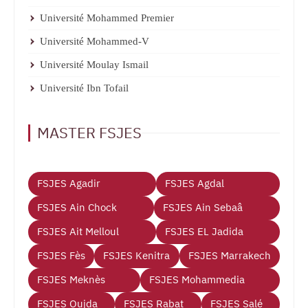
Université Mohammed Premier
Université Mohammed-V
Université Moulay Ismail
Université Ibn Tofail
MASTER FSJES
FSJES Agadir
FSJES Agdal
FSJES Ain Chock
FSJES Ain Sebaâ
FSJES Ait Melloul
FSJES EL Jadida
FSJES Fès
FSJES Kenitra
FSJES Marrakech
FSJES Meknès
FSJES Mohammedia
FSJES Oujda
FSJES Rabat
FSJES Salé