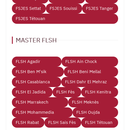
FSJES Settat
FSJES Souissi
FSJES Tanger
FSJES Tétouan
MASTER FLSH
FLSH Agadir
FLSH Ain Chock
FLSH Ben M'sik
FLSH Beni Mellal
FLSH Casablanca
FLSH Dahr El Mehraz
FLSH El Jadida
FLSH Fès
FLSH Kenitra
FLSH Marrakech
FLSH Meknès
FLSH Mohammedia
FLSH Oujda
FLSH Rabat
FLSH Sais Fès
FLSH Tétouan