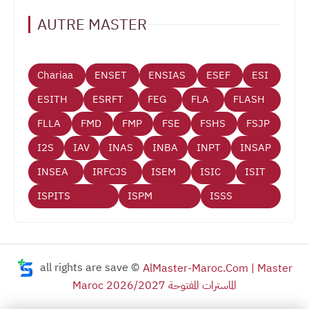
AUTRE MASTER
Chariaa
ENSET
ENSIAS
ESEF
ESI
ESITH
ESRFT
FEG
FLA
FLASH
FLLA
FMD
FMP
FSE
FSHS
FSJP
I2S
IAV
INAS
INBA
INPT
INSAP
INSEA
IRFCJS
ISEM
ISIC
ISIT
ISPITS
ISPM
ISSS
all rights are save ©
AlMaster-Maroc.Com | Master
Maroc 2026/2027 الماسترات المفتوحة