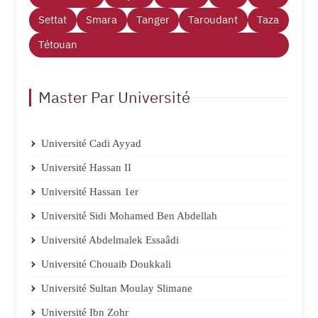
Settat
Smara
Tanger
Taroudant
Taza
Tétouan
Master Par Université
Université Cadi Ayyad
Université Hassan II
Université Hassan 1er
Université Sidi Mohamed Ben Abdellah
Université Abdelmalek Essaâdi
Université Chouaib Doukkali
Université Sultan Moulay Slimane
Université Ibn Zohr