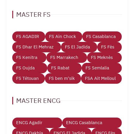
MASTER FS
FS AGADIR
FS Ain Chock
FS Casablanca
FS Dhar El Mehraz
FS El Jadida
FS Fès
FS Kenitra
FS Marrakech
FS Meknès
FS Oujda
FS Rabat
FS Semlalia
FS Tétouan
FS ben m'sik
FSA Ait Melloul
MASTER ENCG
ENCG Agadir
ENCG Casablanca
ENCG Dakhla
ENCG El Jadida
ENCG Fès