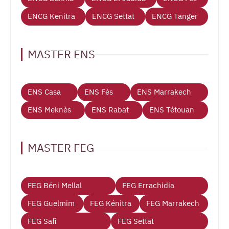
ENCG Kenitra
ENCG Settat
ENCG Tanger
MASTER ENS
ENS Casa
ENS Fès
ENS Marrakech
ENS Meknès
ENS Rabat
ENS Tétouan
MASTER FEG
FEG Béni Mellal
FEG Errachidia
FEG Guelmim
FEG Kénitra
FEG Marrakech
FEG Safi
FEG Settat