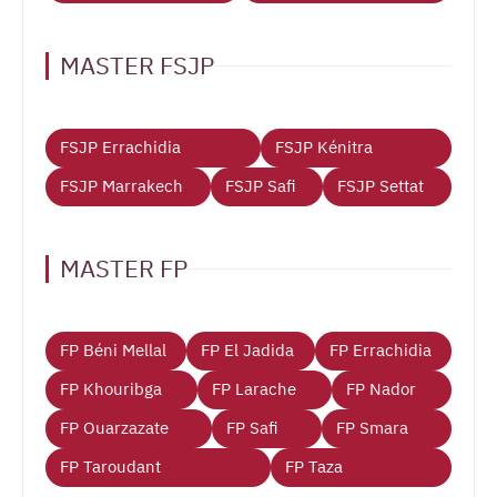
MASTER FSJP
FSJP Errachidia
FSJP Kénitra
FSJP Marrakech
FSJP Safi
FSJP Settat
MASTER FP
FP Béni Mellal
FP El Jadida
FP Errachidia
FP Khouribga
FP Larache
FP Nador
FP Ouarzazate
FP Safi
FP Smara
FP Taroudant
FP Taza