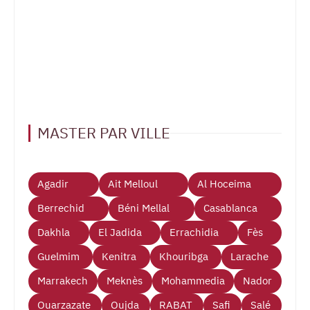
MASTER PAR VILLE
Agadir
Ait Melloul
Al Hoceima
Berrechid
Béni Mellal
Casablanca
Dakhla
El Jadida
Errachidia
Fès
Guelmim
Kenitra
Khouribga
Larache
Marrakech
Meknès
Mohammedia
Nador
Ouarzazate
Oujda
RABAT
Safi
Salé