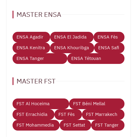
MASTER ENSA
ENSA Agadir
ENSA El Jadida
ENSA Fès
ENSA Kenitra
ENSA Khouribga
ENSA Safi
ENSA Tanger
ENSA Tétouan
MASTER FST
FST Al Hoceima
FST Béni Mellal
FST Errachidia
FST Fès
FST Marrakech
FST Mohammedia
FST Settat
FST Tanger